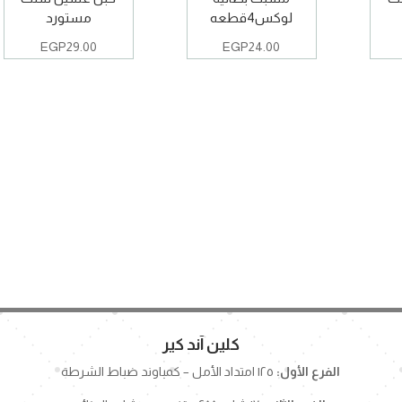
لوكس4قطعه
مستورد
EGP
29.00
EGP
24.00
كلين آند كير
الفرع الأول:
١٢٥ امتداد الأمل – كمباوند ضباط الشرطة