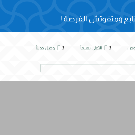
ابع ومتفوتش الفرصة !


3
3
روض
الأعلي تقييماً
وصل حديثاً