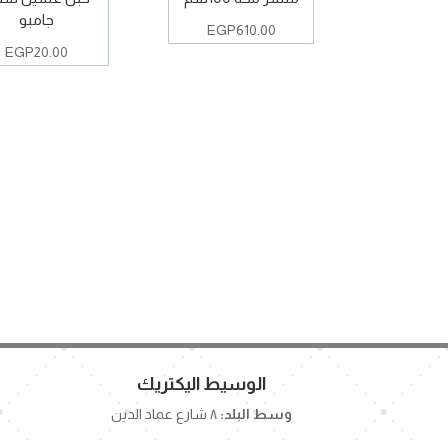
جامبو
EGP
610.00
EGP
20.00
الوسيط اليكتريك
وسط البلد:
٨ شارع عماد الدين