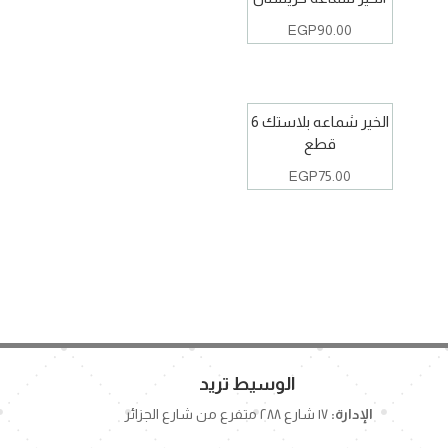
EGP
90.00
الخير شماعه بلاستك 6
قطع
EGP
75.00
الوسيط تريد
الإدارة:
١٧ شارع ٢٨٨ متفرع من شارع الجزائر