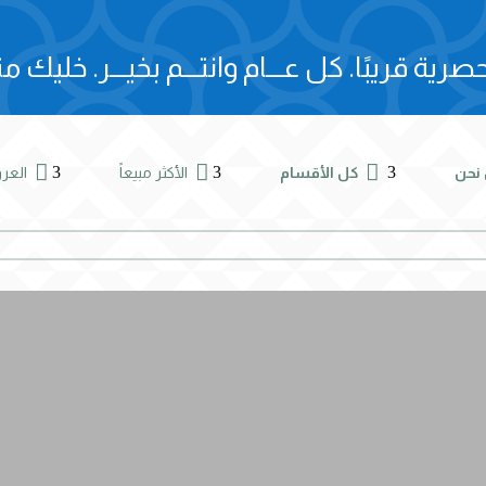
صرية قريبًا.
كل عـــام وانتـــم بخيـــر.
خليك مت



3
3
3
نحن
كل الأقسام
الأكثر مبيعاً
الع