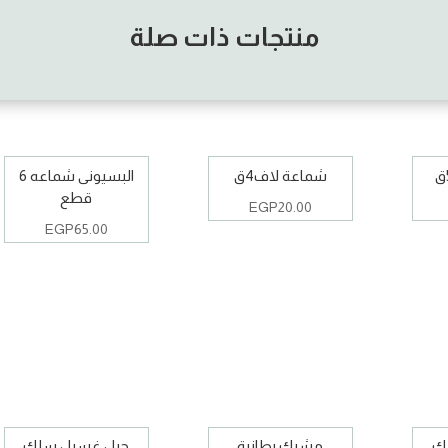
منتجات ذات صلة
شماعة لاف4ق
البسيونى شماعه 6
قطع
EGP
20.00
EGP
65.00
ك
مشبك بطانية
حبل غسيل سلك