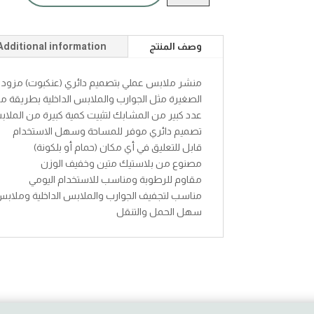
عنكبوت
quantity
وصف المنتج
Additional information
منشر ملابس عملي بتصميم دائري (عنكبوت) مزود ب
الصغيرة مثل الجوارب والملابس الداخلية بطريقة 
عدد كبير من المشابك لتثبيت كمية كبيرة من الملا
تصميم دائري موفر للمساحة وسهل الاستخدام
قابل للتعليق في أي مكان (حمام أو بلكونة)
مصنوع من بلاستيك متين وخفيف الوزن
مقاوم للرطوبة ومناسب للاستخدام اليومي
مناسب لتجفيف الجوارب والملابس الداخلية وملاب
سهل الحمل والتنقل