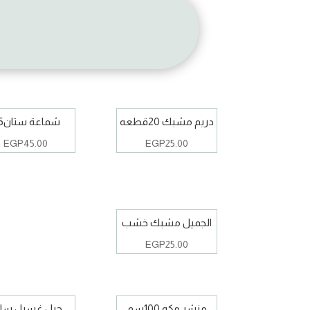
دريم مشبك 20قطعه
شماعة ستان5ق
EGP
45.00
EGP
25.00
الجميل مشبك خشب
EGP
25.00
منشر مكه 100سم
حبل غسيل سل