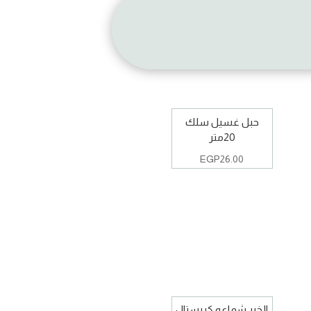
حبل غسيل سلك
20متر
EGP
26.00
الخير شماعه كريستال