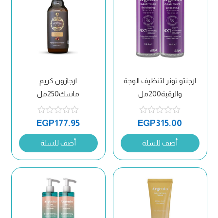
ارجنتو تونر لتنظيف الوجة
ارجازون كريم
والرقبة200مل
ماسك250مل
EGP
177.95
EGP
315.00
أضف للسلة
أضف للسلة