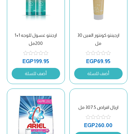
ارجينتو كونتور العين 30
ارجنتو غسول للوجه 1+1
مل
200مل
EGP
199.95
EGP
69.95
أضف للسلة
أضف للسلة
اريال اقراص 307.5 مل
EGP
260.00