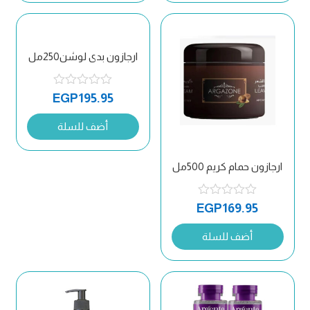
ارجازون بدى لوشن250مل
EGP
195.95
أضف للسلة
ارجازون حمام كريم 500مل
EGP
169.95
أضف للسلة