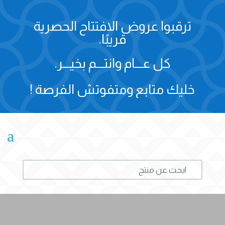
ترقبوا عروض الافتتاح الحصرية
قريبًا.
كل عـــام وانتـــم بخيـــر.
خليك متابع ومتفوتش الفرصة !
a