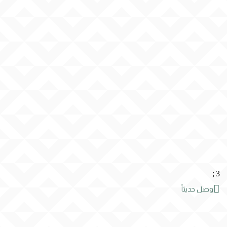
;
3

وصل حديثاً