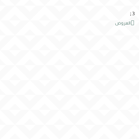
;
3

العروض