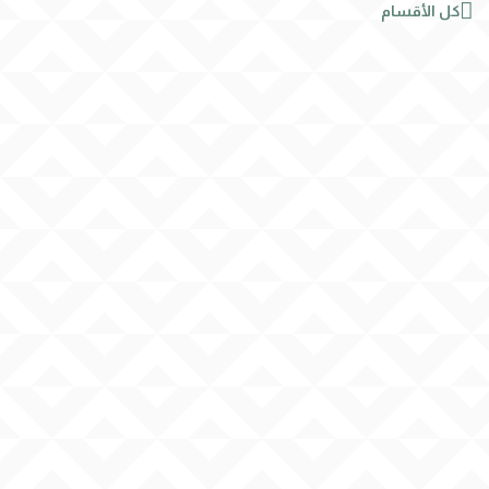

كل الأقسام