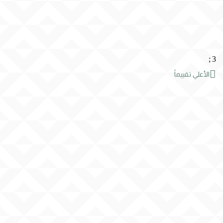
;
3

الأعلي تقييماً