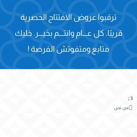
ترقبوا عروض الافتتاح الحصرية
قريبًا.
كل عـــام وانتـــم بخيـــر.
خليك
متابع ومتفوتش الفرصة !
;
3

من نحن