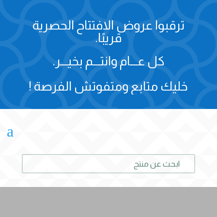
ترقبوا عروض الافتتاح الحصرية
قريبًا.
كل عـــام وانتـــم بخيـــر.
خليك متابع ومتفوتش الفرصة !
a