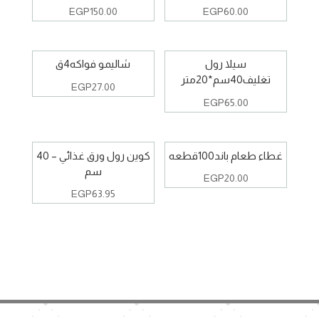
EGP
150.00
EGP
60.00
سيلا رول
شاليمو فواكه4ق
تغليف40سم*20متر
EGP
27.00
EGP
65.00
غطاء طعام باند100قطعه
كوين رول ورق غذائي – 40
سم
EGP
20.00
EGP
63.95