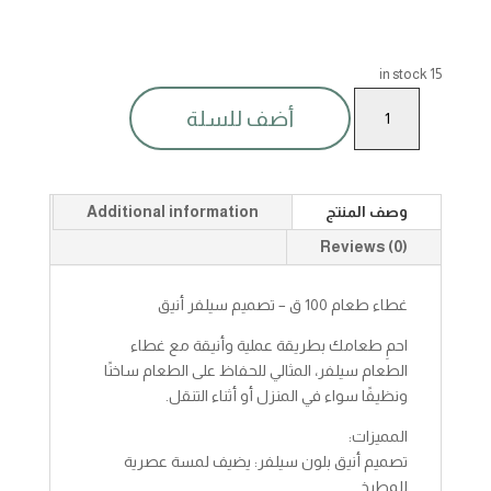
15 in stock
غطاء
أضف للسلة
طعام
سيلفر
100ق
quantity
وصف المنتج
Additional information
Reviews (0)
غطاء طعام 100 ق – تصميم سيلفر أنيق
احمِ طعامك بطريقة عملية وأنيقة مع غطاء
الطعام سيلفر، المثالي للحفاظ على الطعام ساخنًا
ونظيفًا سواء في المنزل أو أثناء التنقل.
المميزات:
تصميم أنيق بلون سيلفر: يضيف لمسة عصرية
للمطبخ.