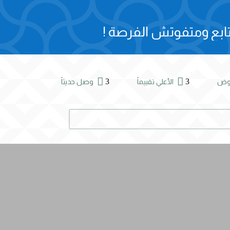
ابع ومتفوتش الفرصة !


3
3
روض
الأعلي تقييماً
وصل حديثاً