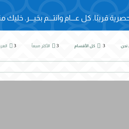
صرية قريبًا.
كل عـــام وانتـــم بخيـــر.
خليك مت



3
3
3
نحن
كل الأقسام
الأكثر مبيعاً
الع