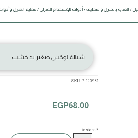
يل
/
العناية بالمنزل والتنظيف
/
أدوات للإستخدام المنزلي
/
تنظيم المنزل وأدوات
شيالة لوكس صغير يد خشب
SKU:
P-120931
EGP
68.00
5 in stock
شيالة