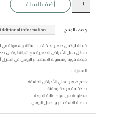
أضف للسلة
لوكس
صغير
يد
خشب
وصف المنتج
Additional information
quantity
شيالة لوكس صغير يد خشب – متانة وسهولة في ا
سهّل حمل الأغراض الصغيرة مع شيالة لوكس صغير
قبضة قوية وسهولة الاستخدام اليومي في المنزل أو
المميزات:
حجم صغير عملي للأغراض الخفيفة
يد خشبية مريحة ومتينة
مصنوعة من مواد عالية الجودة
سهلة الاستخدام والحمل اليومي