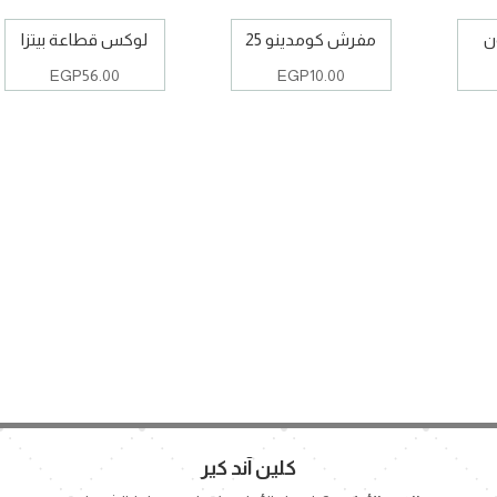
ن
مفرش كومدينو 25
لوكس قطاعة بيتزا
EGP
56.00
EGP
10.00
كلين آند كير