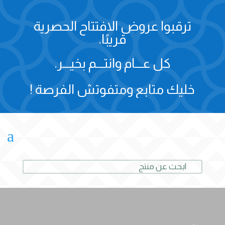
ترقبوا عروض الافتتاح الحصرية
قريبًا.
كل عـــام وانتـــم بخيـــر.
خليك متابع ومتفوتش الفرصة !
a