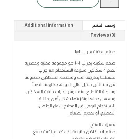
quantity
وصف المنتج
Additional information
Reviews (0)
طقم سكينة بجراب 4×1
طقم سكينة بجراب 4×1 هو مجموعة عملية وعصرية
تضم 4 سكاكين متنوعة الاستخدام مع جراب
لحفظها بطريقة آمنة ومنظمة. السكاكين مصنوعة
من ستانلس ستيل عالي الجودة، مقاومة للصدأ
وسهلة التقطيع، بينما يوفر الجراب حماية للسكاكين
ويسهل حملها وتخزينها بشكل آمن. مثالية
للاستخدام اليومي في المطبخ سواء للطهي،
التقطيع، أو تقديم الطعام.
مميزات المنتج
طقم 4 سكاكين متنوعة الاستخدام: لتلبية جميع
احتياجات التقطيع والطبخ.