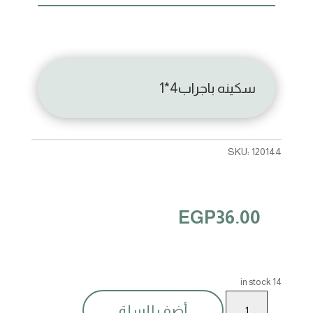
سكينه باجراب4*1
SKU:
120144
EGP
36.00
14 in stock
سكينه
أضف للسلة
باجراب4*1