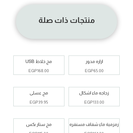
منتجات ذات صلة
ازازه مدور
مج خلاط USB
EGP
168.00
EGP
65.00
زجاجه ماء اشكال
مج عسلى
EGP
39.95
EGP
133.00
زمزمية ماء شفاف مسنفره
مج ستار بكس