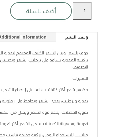
دوف
أضف للسلة
بلسم
روتين
الشعر
الكثيف350
وصف المنتج
Additional information
مل
quantity
دوف بلسم روتين الشعر الكثيف، المصمم لتغذية الش
تركيبته المغذية تساعد على ترطيب الشعر وتحسين
التصفيف.
المميزات:
مظهر شعر أكثر كثافة: يساعد على إعطاء الشعر مظهر
تغذية وترطيب: يغذي الشعر ويحافظ على رطوبته و
تقوية الخصلات: يدعم قوة الشعر ويقلل من التكسر
نعومة وسهولة التصفيف: يجعل الشعر أكثر نعوم
مناسب للاستخدام اليومي: تركيبة خفيفة تناسب مخت