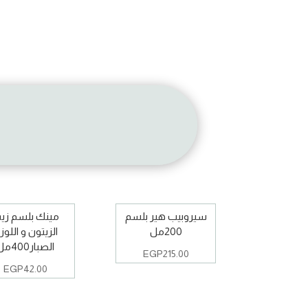
سيروبيب هير بلسم
مينك بلسم زي
200مل
الزيتون و اللوز 
الصبار400مل
EGP
215.00
EGP
42.00