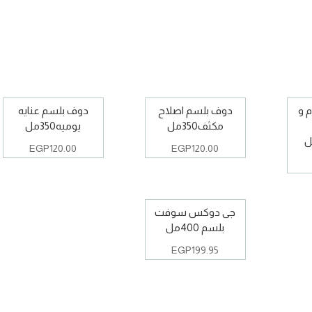
م و
دوف بلسم اصلاح
دوف بلسم عنايه
مكثف350مل
يوميه350مل
EGP
120.00
EGP
120.00
جى دوكس سوفت
بلسم 400مل
EGP
199.95