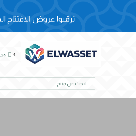
ترقبوا عروض الافتتاح الح

3
من 