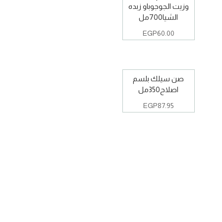
وزيت الجوجوباو زبده
الشيا700مل
EGP
60.00
صن سيلك بلسم
اصلاح350مل
EGP
87.95