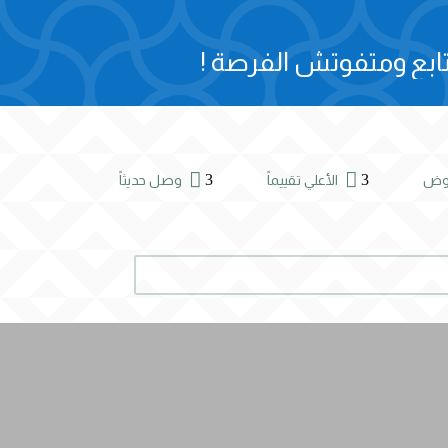
ابع ومتفوتش الفرصة !


3
3
روض
الأعلي تقييماً
وصل حديثاً