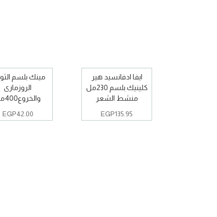
ايفا ادفانسيد هير
مينك بلسم الثو
كلينيك بلسم 230مل
الروزمارى
منشط الشعر
والخروع400مل
EGP
42.00
EGP
135.95