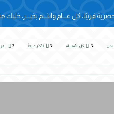
صرية قريبًا.
كل عـــام وانتـــم بخيـــر.
خليك مت



3
3
3
نحن
كل الأقسام
الأكثر مبيعاً
الع