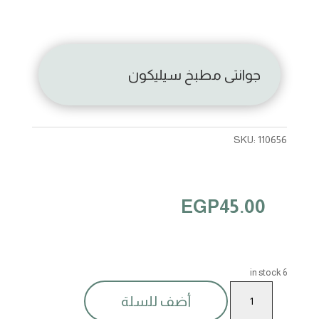
جوانتى مطبخ سيليكون
SKU:
110656
EGP
45.00
6 in stock
جوانتى
أضف للسلة
مطبخ
سيليكون