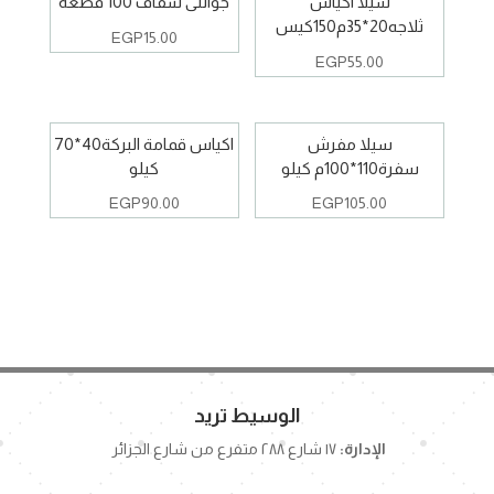
سيلا اكياس
جوانتى شفاف 100 قطعه
ثلاجه20*35م150كيس
EGP
15.00
EGP
55.00
سيلا مفرش
اكياس قمامة البركة40*70
سفرة110*100م كيلو
كيلو
EGP
90.00
EGP
105.00
الوسيط تريد
الإدارة:
١٧ شارع ٢٨٨ متفرع من شارع الجزائر