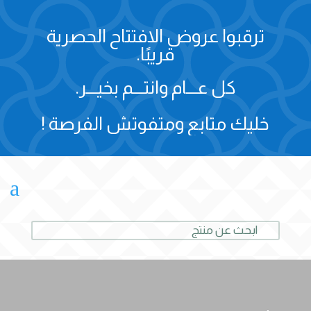
ترقبوا عروض الافتتاح الحصرية
قريبًا.
كل عـــام وانتـــم بخيـــر.
خليك متابع ومتفوتش الفرصة !
a