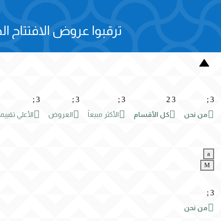
ترقبوا عروض الافتتاح الح
;
3
;
3
;
3
2
3
;
3





من نحن
كل الأقسام
الأكثر مبيعاً
العروض
الأعلي تقييماً
a
M
;
3

من نحن