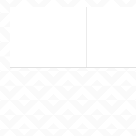
المزيد
المزيد
احتياجات الاستخدام اليومي بثقة.
والجودة.
الأداء القوي والاعتمادية لتلبية
مع بين الأمان، الفاعلية،
كهربائية عالية الجودة، تجمع بين
نظافة المنزل، مختارة
متخصصون في توفير منتجات
رة، إلى جانب أدوات
د منتجات العناية بالجسم
الوسيط اليكتيرك
كلين آند كير