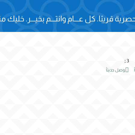
صرية قريبًا.
كل عـــام وانتـــم بخيـــر.
خليك مت
;
3

وصل حديثاً