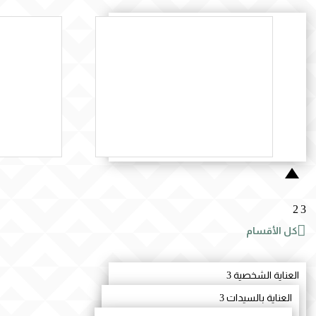
المزيد
التوريد.
كامل بالجودة، الانتظام، وسرعة
بعناية لتج
للمؤسسات والشركات، مع التزام
ومنتجات 
المواد الغذائية وغيرها، مخصصة
والبش
نوفّر حلول توريد متكاملة من
نقدّم أجو
الوسيط تريد
2
3

كل الأقسام
العناية الشخصية
3
العناية بالسيدات
3