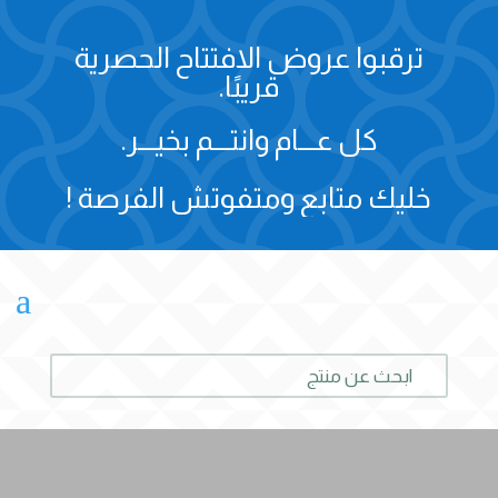
ترقبوا عروض الافتتاح الحصرية
قريبًا.
كل عـــام وانتـــم بخيـــر.
خليك متابع ومتفوتش الفرصة !
a