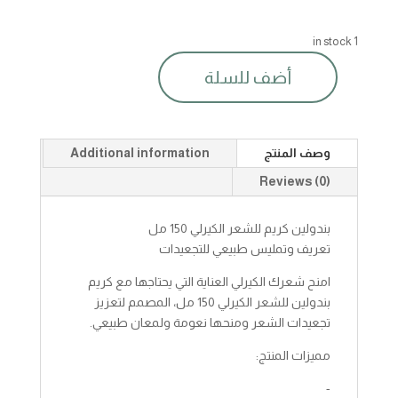
1 in stock
أضف للسلة
بندولين
كريم
للشعر
كيرلي150مل
وصف المنتج
Additional information
quantity
Reviews (0)
بندولين كريم للشعر الكيرلي 150 مل
تعريف وتمليس طبيعي للتجعيدات
امنح شعرك الكيرلي العناية التي يحتاجها مع كريم
بندولين للشعر الكيرلي 150 مل، المصمم لتعزيز
تجعيدات الشعر ومنحها نعومة ولمعان طبيعي.
مميزات المنتج:
-