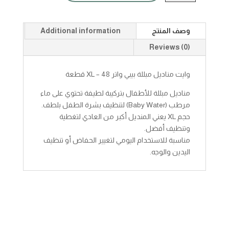
بيبي
واترxlم48ق
وصف المنتج
Additional information
quantity
Reviews (0)
وايت مناديل مبللة بيبي واتر XL – 48 قطعة
مناديل مبللة للأطفال بتركيبة لطيفة تحتوي على ماء
مرطب (Baby Water) لتنظيف بشرة الطفل بلطف.
حجم XL يعني المنديل أكبر من العادي لتغطية
وتنظيف أفضل.
مناسبة للاستخدام اليومي لتغيير الحفاض أو تنظيف
اليدين والوجه.