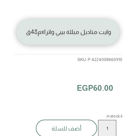
وايت مناديل مبللة بيبي واترxlم48ق
SKU:
P-6224008660910
EGP
60.00
6 in stock
وايت
أضف للسلة
مناديل
مبللة