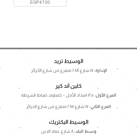
EGP
47.00
الوسيط تريد
الإدارة:
١٧ شارع ٢٨٨ متفرع من شارع الجزائر
كلين آند كير
الفرع الأول:
١٢٥ امتداد الأمل – كمباوند ضباط الشرطة
الفرع الثاني:
١٧ شارع ٢٨٨ متفرع من شارع الجزائر
الوسيط اليكتريك
وسط البلد:
٨ شارع عماد الدين