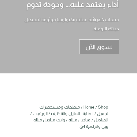
أداء يعتمد عليه… وجودة تدوم
منتجات كهربائية عملية بتكنولوجيا موثوقة لتسهيل
حياتك اليومية.
تسوق الآن
Shop
/
Home
/
منظفات ومستحضرات
تجميل
/
العناية بالمنزل والتنظيف
/
الورقيات
/
المناديل
/
مناديل مبلله
/ وايت مناديل مبللة
بيبي واترxlم48ق