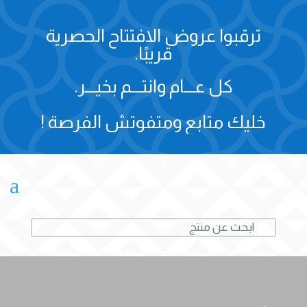
ترقبوا عروض الافتتاح الحصرية
قريبًا.
كل عـــام وانتـــم بخيـــر.
خليك متابع ومتفوتش الفرصة !
a