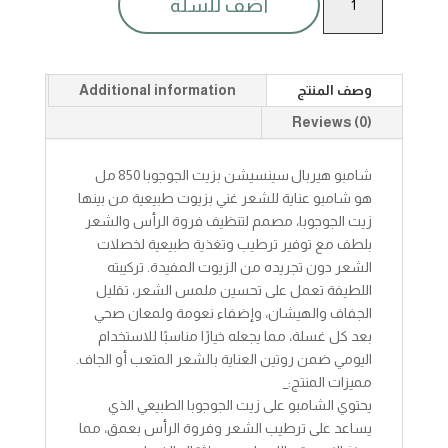
أضف للسلة
سينسيشن
شامبو
بزيت
جوجوبا850مل
وصف المنتج
Additional information
quantity
Reviews (0)
شامبو هيربال سينسيشن بزيت الجوجوبا 850 مل
هو شامبو عناية للشعر غني بزيوت طبيعية من بينها
زيت الجوجوبا، مصمم لتنظيف فروة الرأس والشعر
بلطف مع توفير ترطيب وتغذية طبيعية لخصلات
الشعر دون تجريده من الزيوت المفيدة. تركيبته
اللطيفة تعمل على تحسين ملمس الشعر، تقليل
الجفاف والهيشان، وإضفاء نعومة ولمعان صحي
بعد كل غسلة، مما يجعله خيارًا مناسبًا للاستخدام
اليومي ضمن روتين العناية بالشعر المتعب أو الجاف.
مميزات المنتج:_
يحتوي الشامبو على زيت الجوجوبا الطبيعي الذي
يساعد على ترطيب الشعر وفروة الرأس بعمق، مما