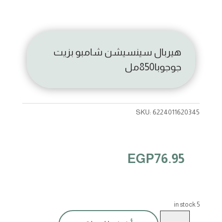
هيربال سينسيشن شامبو بزيت
جوجوبا850مل
SKU:
6224011620345
EGP
76.95
5 in stock
هيربال