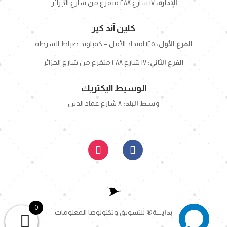
الإدارة:
١٧ شارع ٢٨٨ متفرع من شارع الجزائر
كلين آند كير
الفرع الأول:
١٢٥ امتداد الأمل – كمباوند ضباط الشرطة
الفرع الثاني:
١٧ شارع ٢٨٨ متفرع من شارع الجزائر
الوسيط اليكتريك
وسط البلد:
٨ شارع عماد الدين
0
بدايـــة
®
للتسويق وتكنولوجيا المعلومات