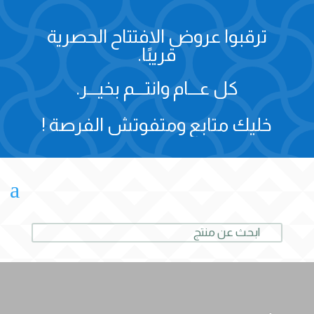
ترقبوا عروض الافتتاح الحصرية
قريبًا.
كل عـــام وانتـــم بخيـــر.
خليك متابع ومتفوتش الفرصة !
a