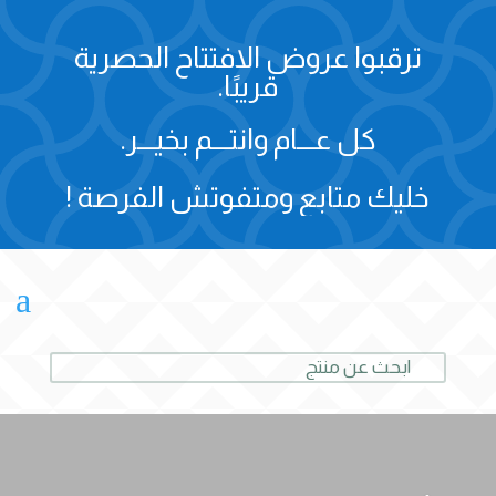
ترقبوا عروض الافتتاح الحصرية
قريبًا.
كل عـــام وانتـــم بخيـــر.
خليك متابع ومتفوتش الفرصة !
a