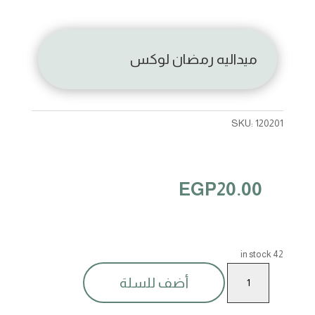
ميداليه رمضان لوكس
SKU:
120201
EGP
20.00
42 in stock
ميداليه
أضف للسلة
رمضان
لوكس
quantity