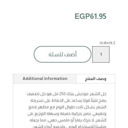
EGP
61.95
2 in stock
موديش
أضف للسلة
جل
شعر
بينك250مل
quantity
وصف المنتج
Additional information
جل الشعر موديش بينك 250 مل هو جل تصفيف
يمنح تثبيتًا قويًا يساعد على الحفاظ على تسريحة
الشعر بشكل ثابت طوال اليوم مع مظهر لامع
وطبيعي. يتميز بتركيبة خفيفة وسهلة التوزيع على
الشعر، لا تترك بقايا أو ملمس دهني، مما يجعله
مناسبًا للاستخدام اليومي ولجميع أنواع الشعر.