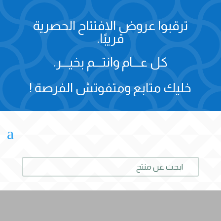
ترقبوا عروض الافتتاح الحصرية
قريبًا.
كل عـــام وانتـــم بخيـــر.
خليك متابع ومتفوتش الفرصة !
a