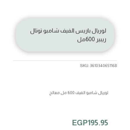
لوريال باريس الفيف شامبو توتال
ريبير 600مل
SKU:
3610340651168
لوريال شامبو الفيف 600 مل معالج
EGP
195.95