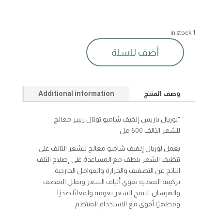
1 in stock
أضف للسلة
لوريال
باريس
الفيف
شامبو
وصف المنتج
Additional information
توتال
ريبير
600مل
"لوريال باريس إلفيف شامبو توتال ريبير معالج
quantity
للشعر التالف 600 مل
يعمل لوريال إلفيف شامبو معالج للشعر التالف على
تنظيف الشعر بلطف مع المساعدة على إصلاح التلف
الناتج عن التصفيف والحرارة والعوامل الخارجية.
تركيبته المغذية تقوي ألياف الشعر وتقلل التقصف
والهيشان، لتمنح الشعر نعومة ولمعانًا صحيًا
ومظهرًا أقوى مع الاستخدام المنتظم.