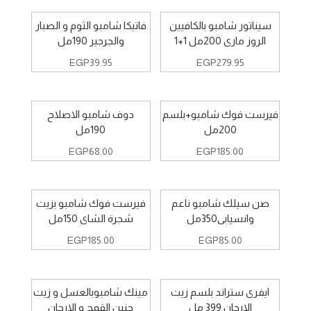
سيناتور شامبو بالكافيين
فاتيكا شامبو الثوم و الصبار
الروز مارى 200مل 1+1
والجرجير 190مل
EGP
39.95
EGP
279.95
فيرست فوك شامبو+بلسم
دوف شامبو الاصلاح
200مل
190مل
EGP
68.00
EGP
185.00
صن سيلك شامبو ناعم
فيرست فوك شامبو بزيت
وانسيابى350مل
شجرة الشاى 150مل
EGP
185.00
EGP
85.00
ايفرى ستراند بلسم زيت
مينك شامبوبالعسل و زيت
الارجان 399 مل
جنين القمح و الارجان