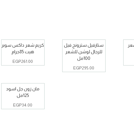
عر
ستارفيل سترونج فيل
كريم شعر داكس سوبر
للرجال لوشن للشعر
هيت 85جرام
100مل
EGP
261.00
EGP
295.00
مان زون جل اسود
125مل
EGP
34.00