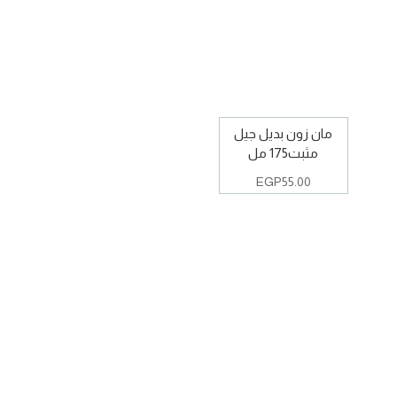
مان زون بديل جيل
مثبت175 مل
EGP
55.00