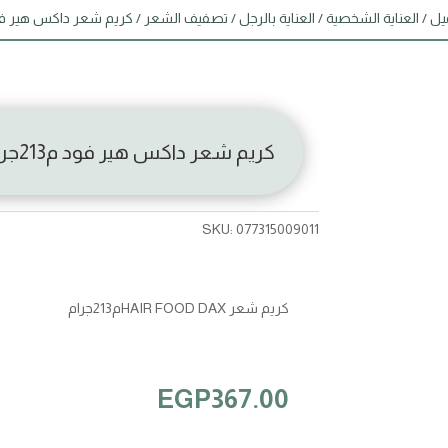
يل
/
العناية الشخصية
/
العناية بالرجل
/
تصفيف الشعر
/ كريم شعر داكس هير فود م13
كريم شعر داكس هير فود م213جرام
SKU:
077315009011
كريم شعر HAIR FOOD DAXم213جرام
EGP
367.00