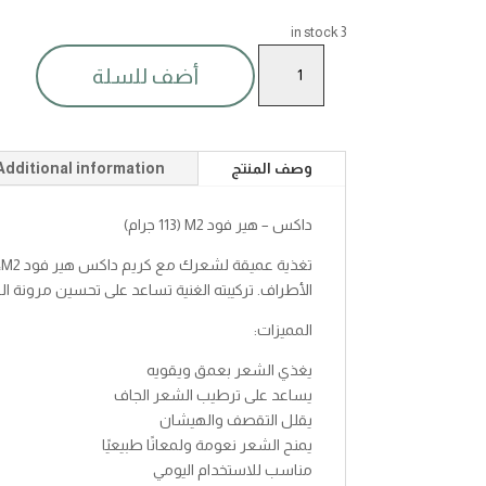
3 in stock
كريم
أضف للسلة
شعر
داكس
هير
فود
وصف المنتج
Additional information
م213جرام
quantity
داكس – هير فود M2 (113 جرام)
ت
الأطراف. تركيبته الغنية تساعد على تحسين مرونة ال
المميزات:
يغذي الشعر بعمق ويقويه
يساعد على ترطيب الشعر الجاف
يقلل التقصف والهيشان
يمنح الشعر نعومة ولمعانًا طبيعيًا
مناسب للاستخدام اليومي