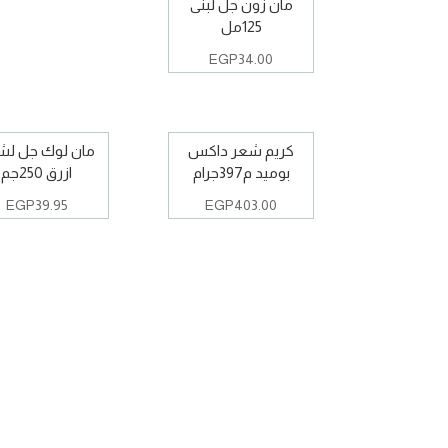
مان زون جل لبنى
125مل
EGP
34.00
كريم شعر داكس
مان لوك جل لش
بوميد م397جرام
ازرق 250جم
EGP
39.95
EGP
403.00