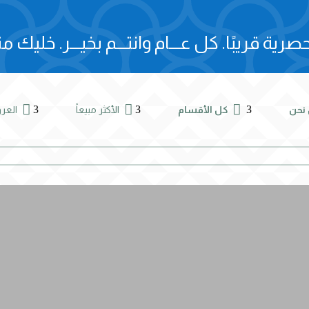
صرية قريبًا.
كل عـــام وانتـــم بخيـــر.
خليك مت



3
3
3
نحن
كل الأقسام
الأكثر مبيعاً
الع