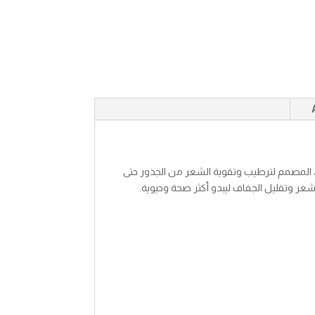
غذية عميقة لشعرك مع كريم داكس هير فود M2، المصمم لترطيب وتقوية الشعر من الجذور حتى
شعر وتقليل الجفاف ليبدو أكثر صحة وحيوية.