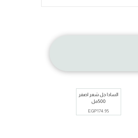
السادا جل شعر اصفر
500مل
EGP
174.95