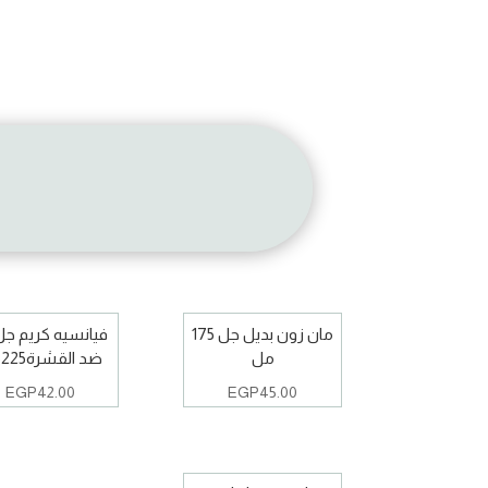
مان زون بديل جل 175
مل
ضد القشرة225مل
EGP
42.00
EGP
45.00