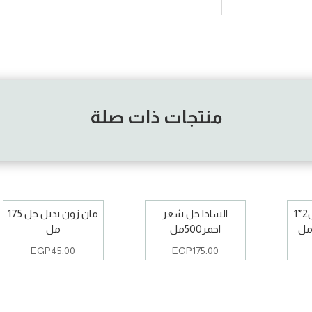
منتجات ذات صلة
فيانسيه كريم جل2*1
السادا جل شعر
مان زون بديل جل 175
احمر500مل
مل
EGP
45.00
EGP
175.00