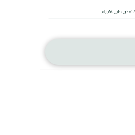
 قطن طبى50جرام