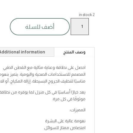
2 in stock
قطن
أضف للسلة
طبى50جرام
quantity
وصف المنتج
Additional information
احصل على نظافة وعناية مثالية مع القطن الطبي
المصمم للاستخدامات الصحية واليومية. يتميز بنعو
مناسبًا لتنظيف الجروح البسيطة، إزالة المكياج، أو ا
يعد خيارًا أساسيًا في كل منزل لما يوفره من نظافة
موثوقًا في كل مرة.
المميزات:
نعومة عالية على البشرة
امتصاص ممتاز للسوائل