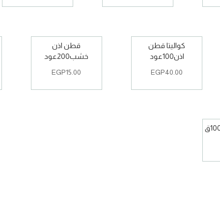
كواليتا قطن
قطن اذن
اذن100عود
خشب200عود
EGP
15.00
EGP
40.00