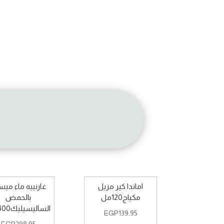
اماندا كير مزيل
غارنييه ماء ميس
مكياج120مل
بالحمض
الساليسيليك400مل
EGP
139.95