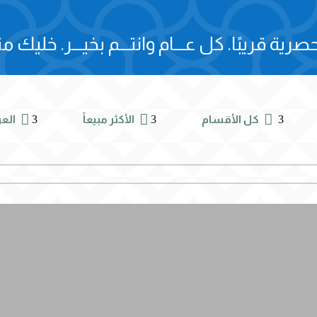
صرية قريبًا.
كل عـــام وانتـــم بخيـــر.
خليك مت



3
3
3
كل الأقسام
الأكثر مبيعاً
الع