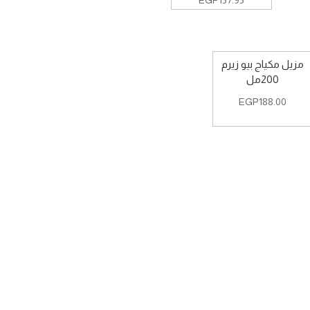
EGP
157.95
مزيل مكياج بيو زيرم
200مل
EGP
188.00