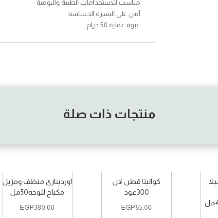
مناسب للاستخدامات الطبية واليومية
آمن على البشرة الحساسة
عبوة عملية 50 جرام
منتجات ذات صلة
يلا
كواليتا قطن اذن
اوردينارى منظف ومزيل
300عود
مكياج للوجه50مل
EGP
380.00
EGP
65.00