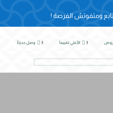
ابع ومتفوتش الفرصة !


3
3
روض
الأعلي تقييماً
وصل حديثاً