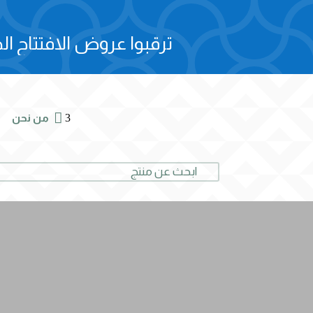
ترقبوا عروض الافتتاح الح

3
من نحن