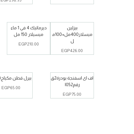
EGP
298.95
بيزلين
ديرماتيك 4 في 1 ماء
ميسلار400مل+100م
ميسيلار 150 مل
ل
EGP
210.00
EGP
426.00
اف اى اسفنجة بودرة2ق
بيرل قطن مكياج100ق
رقمI052
EGP
65.00
EGP
75.00