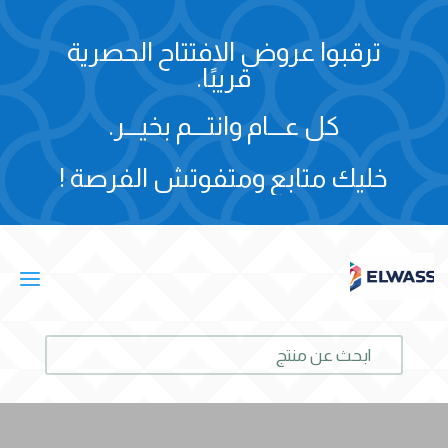
ترقبوا عروض الافتتاح الحصرية
قريبًا.
كل عـــام وانتـــم بخيـــر.
خليك متابع ومتفوتش الفرصة !
a