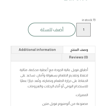
19 in stock
فويل
أضف للسلة
طبق
بالغطا
(3)
quantity
وصف المنتج
Additional information
Reviews (0)
أطباق فويل عالية الجودة مع أغطية محكمة، مثالية
لحفظ وتقديم الطعام بسهولة وأمان. تساعد على
الحفاظ على حرارة الطعام ونضارته، وتُعد خيارًا عمليًا
للاستخدام اليومي أو أثناء الرحلات والعزومات.
المميزات:
مصنوعة من ألومنيوم فويل متين