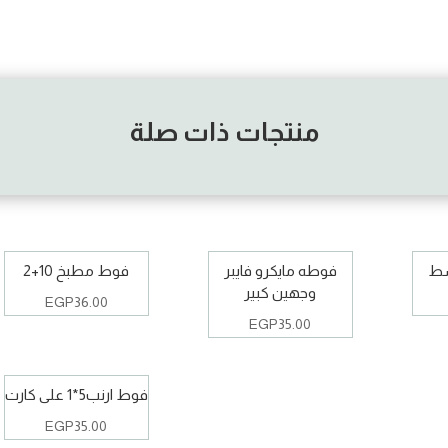
منتجات ذات صلة
سط
فوطه مايكرو فايبر
فوط مطبخ 10+2
وجهين كبير
EGP
36.00
EGP
35.00
فوط ارنب5*1 على كارت
EGP
35.00