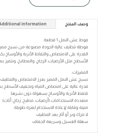
فوط
عش
النمل
1ق
وصف المنتج
Additional information
quantity
فوط عش النمل 1 قطعة
فوطة تنظيف عالية الجودة مصنوعة من نسيج مميز ب
القدرة على الامتصاص والتقاط الأتربة والأوساخ ب
الأسطح مثل الأرضيات، الزجاج، والمطابخ، وتتميز ب
المميزات:
نسيج عش النمل المميز يعزز الامتصاص والتنظيف ا
قدرة عالية على امتصاص المياه وتجفيف الأسطح ب
تلتقط الأتربة والأوساخ بسهولة دون نشرها.
متعددة الاستخدامات (أرضيات، مطبخ، زجاج، أثاث).
متينة وقابلة لإعادة الاستخدام لفترة طويلة.
لا تترك وبر أو آثار بعد التنظيف.
سهلة الغسيل وسريعة الجفاف.