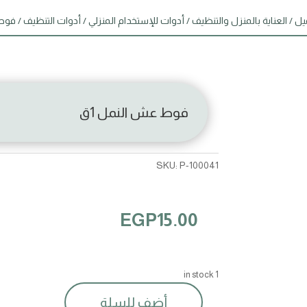
يل
/
العناية بالمنزل والتنظيف
/
أدوات للإستخدام المنزلي
/
أدوات التنظيف
/
فوط 
فوط عش النمل 1ق
SKU:
P-100041
EGP
15.00
1 in stock
أضف للسلة