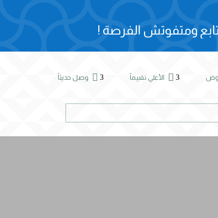
ابع ومتفوتش الفرصة !


3
3
روض
الأعلي تقييماً
وصل حديثاً