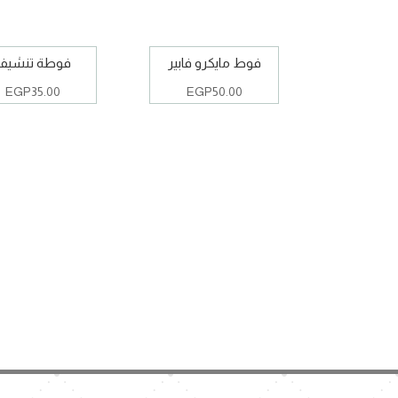
فوط مايكرو فابير
فوطة تنشيف
EGP
35.00
EGP
50.00