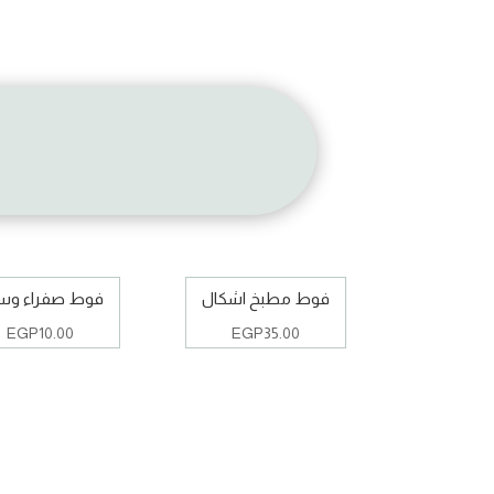
فوط مطبخ اشكال
فوط صفراء و
EGP
10.00
EGP
35.00