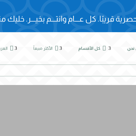
صرية قريبًا.
كل عـــام وانتـــم بخيـــر.
خليك مت



3
3
3
نحن
كل الأقسام
الأكثر مبيعاً
الع