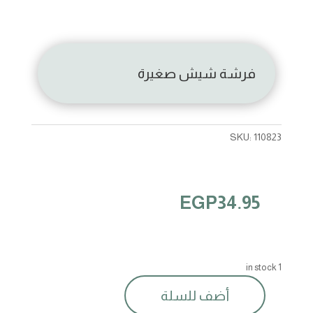
فرشة شيش صغيرة
SKU:
110823
EGP
34.95
1 in stock
أضف للسلة
فرشة