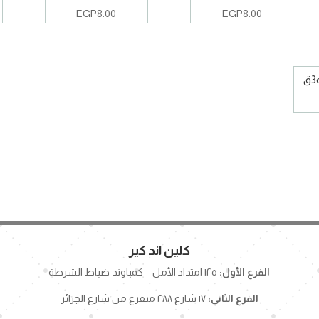
EGP
8.00
EGP
8.00
كلين آند كير
الفرع الأول:
١٢٥ امتداد الأمل – كمباوند ضباط الشرطة
الفرع الثاني:
١٧ شارع ٢٨٨ متفرع من شارع الجزائر