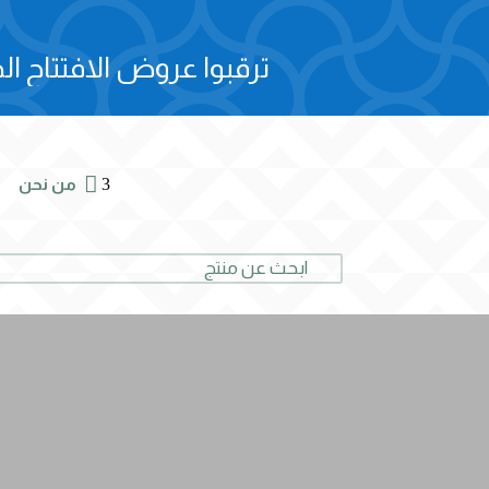
ترقبوا عروض الافتتاح الح

3
من نحن