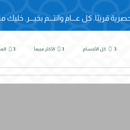
صرية قريبًا.
كل عـــام وانتـــم بخيـــر.
خليك مت



3
3
3
كل الأقسام
الأكثر مبيعاً
الع