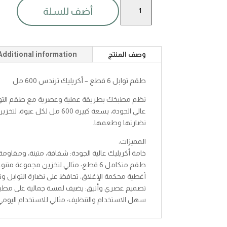
طقم
أضف للسلة
توابل
اكريلك
ترندس
600مل6ق
وصف المنتج
Additional information
quantity
طقم توابل 6 قطع – أكريليك ترندس 600 مل
نظم مطبخك بطريقة عملية وعصرية مع طقم التوا
عالي الجودة، بسعة كبيرة 600 م
نضارتها وطعمها.
المميزات:
خامة أكريليك عالية الجودة: شفافة، متينة، ومقاوم
طقم متكامل 6 قطع: مثالي لتخزين مجموعة متنوعة من التوابل والبهارات.
أغطية محكمة الإغلاق: تحافظ على نضارة التوابل وت
تصميم عصري وأنيق: يضيف لمسة جمالية على مطب
سهل الاستخدام والتنظيف: مثالي للاستخدام اليومي 