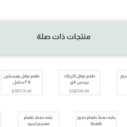
منتجات ذات صلة
طقم توابل اكريلك
طقم توابل بورسيلين
ترندس 4ق
4*1+حامل
EGP
575.00
EGP
205.00
علبه حفظ طعام مدور
علبه حفظ طعام
بالغطا
مقسم اسود