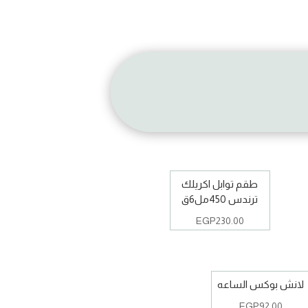
طقم توابل اكريلك
ترندس 450مل6ق
EGP
230.00
لانش بوكس الساعه
EGP
92.00