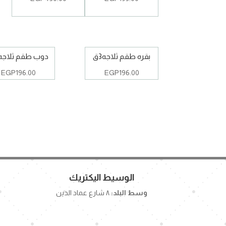
بقره طقم ثلاجه3ق
دوب طقم ثلاجه3ق
EGP
196.00
EGP
196.00
الوسيط اليكتريك
وسط البلد:
٨ شارع عماد الدين