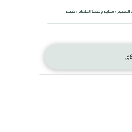
 المطبخ
/
تنظيم وحفظ الطعام
/ طقم