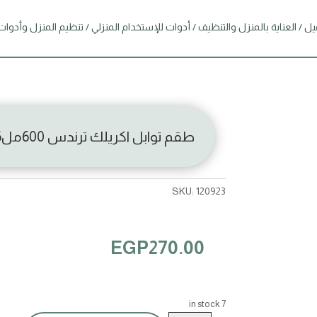
يل
/
العناية بالمنزل والتنظيف
/
أدوات للإستخدام المنزلي
/
تنظيم المنزل وأدوات
طقم توابل اكريلك ترندس 600مل6ق
SKU:
120923
EGP
270.00
7 in stock