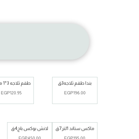
بندا طقم ثلاجه3ق
طقم ثلاجه 3*1 مدور
EGP
120.95
EGP
196.00
ماكس ستاند 1لتر7ق
لانش بوكس باج4ق
EGP
450.00
EGP
195.00