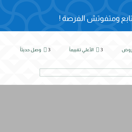
ابع ومتفوتش الفرصة !


3
3
روض
الأعلي تقييماً
وصل حديثاً