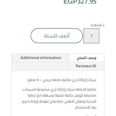
EGP
327.95
2 in stock
شيك
أضف للسلة
اكزاكتا
ثرى
ماكينة
حلاقة
وصف المنتج
Additional information
حريمى4ق
quantity
Reviews (0)
شيك إكزاكتا ثري ماكينة حلاقة حريمي – 4 قطع
ماكينة الحلاقة شيك إكزاكتا ثري مخصصة للسيدات،
مصممة لتوفير حلاقة دقيقة وسهلة مع حماية
البشرة وتقليل التهيج، مما يمنح نعومة وراحة تدوم
بعد الاستخدام.