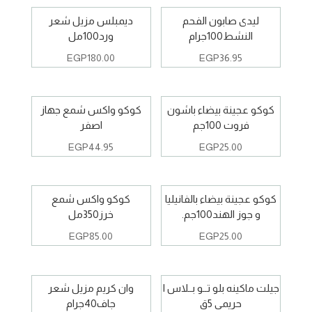
ليدى صابون الفحم
ديمبلس مزيل شعر
النشط100جرام
ورد100مل
EGP
180.00
EGP
36.95
كوكو عجينة بيضاء باشون
كوكو واكس شمع جهاز
فروت 100جم
اصفر
EGP
44.95
EGP
25.00
كوكو عجينة بيضاء بالفانيليا
كوكو واكس شمع
و جوز الهند100جم.
خرز350مل
EGP
85.00
EGP
25.00
جيلت ماكينه بلو تــو بــلاس ا
وان كريم مزيل شعر
حريمى 5ق
جاف40جرام