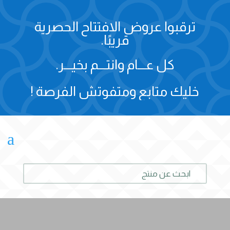
ترقبوا عروض الافتتاح الحصرية
قريبًا.
كل عـــام وانتـــم بخيـــر.
خليك متابع ومتفوتش الفرصة !
a