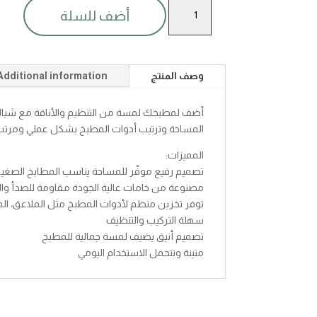
شياله
أضف للسلة
كيتشن
تولز
رفيع
quantity
وصف المنتج
Additional information
أضف لمطبخك لمسة من التنظيم والأناقة مع شيالة 
المساحة وترتيب أدوات المطبخ بشكل عملي ومرتب
المميزات:
تصميم رفيع موفّر للمساحة يناسب المطابخ الصغيرة
مصنوعة من خامات عالية الجودة مقاومة للصدأ وا
توفر تخزين منظم لأدوات المطبخ مثل الملاعق، ال
سهلة التركيب والتنظيف
تصميم أنيق يضيف لمسة جمالية للمطبخ
متينة وتتحمل الاستخدام اليومي