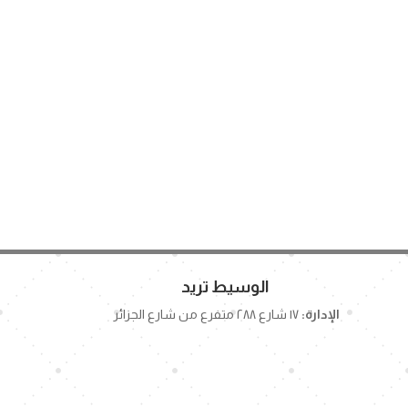
الوسيط تريد
الإدارة:
١٧ شارع ٢٨٨ متفرع من شارع الجزائر