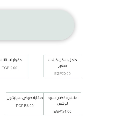
حامل سخن خشب
مقوار استانل
صغير
EGP
12.00
EGP
20.00
منشره خضار اسود
صفاية حوض سيليكون
لوكس
EGP
156.00
EGP
154.00