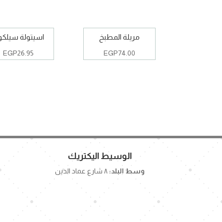
مريلة المطبخ
اسيتولة سيلك
EGP
26.95
EGP
74.00
الوسيط اليكتريك
وسط البلد:
٨ شارع عماد الدين