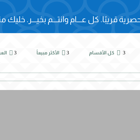
صرية قريبًا.
كل عـــام وانتـــم بخيـــر.
خليك مت



3
3
3
كل الأقسام
الأكثر مبيعاً
الع