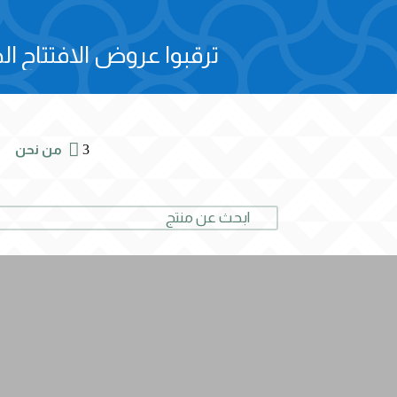
ترقبوا عروض الافتتاح الح

3
من نحن