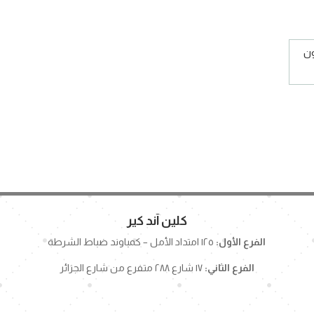
ون
كلين آند كير
الفرع الأول:
١٢٥ امتداد الأمل – كمباوند ضباط الشرطة
الفرع الثاني:
١٧ شارع ٢٨٨ متفرع من شارع الجزائر