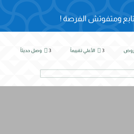
ابع ومتفوتش الفرصة !


3
3
روض
الأعلي تقييماً
وصل حديثاً