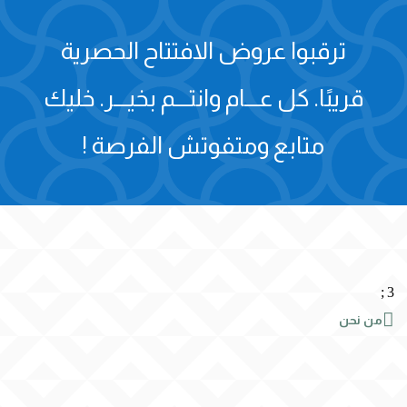
ترقبوا عروض الافتتاح الحصرية
قريبًا.
كل عـــام وانتـــم بخيـــر.
خليك
متابع ومتفوتش الفرصة !
;
3

من نحن