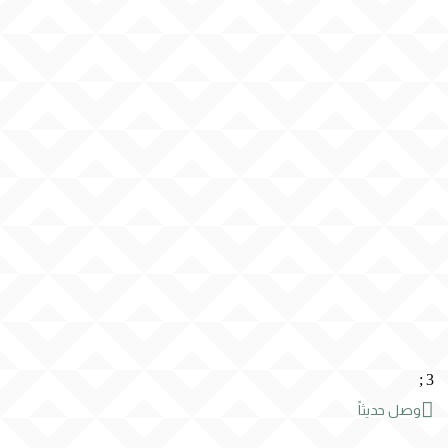
;
3

وصل حديثاً