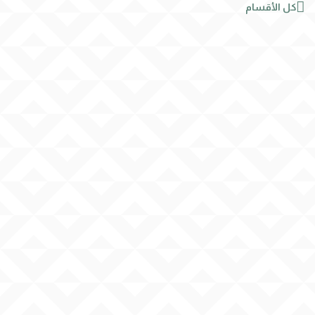

كل الأقسام