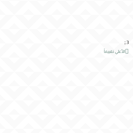
;
3

الأعلي تقييماً