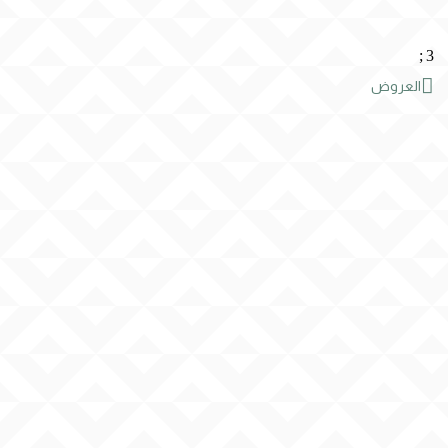
;
3

العروض