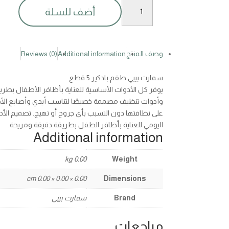
سمارت
أضف للسلة
بيبي
طقم
بادكير5ق
quantity
وصف المنتج
Additional information
Reviews (0)
سمارت بيبي طقم بادكير 5 قطع
يوفر كل الأدوات الأساسية للعناية بأظافر الأطفال بطر
وأدوات تنظيف مصممة خصيصًا لتناسب أيدي وأصابع الأ
على نظافتها دون التسبب بأي جروح أو تهيج. تصميم الأدو
اليومي للعناية بأظافر الطفل بطريقة دقيقة ومريحة.
Additional information
0.00 kg
Weight
0.00 × 0.00 × 0.00 cm
Dimensions
Brand
سمارت بيبى
مراجعات