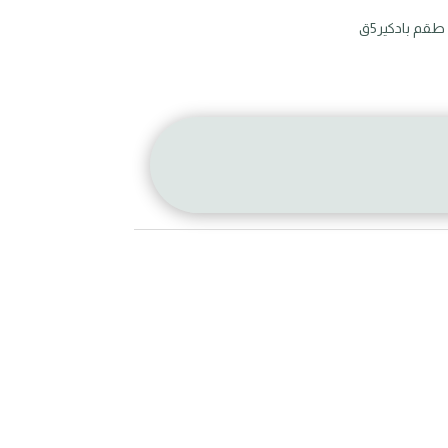
قم بادكير5ق