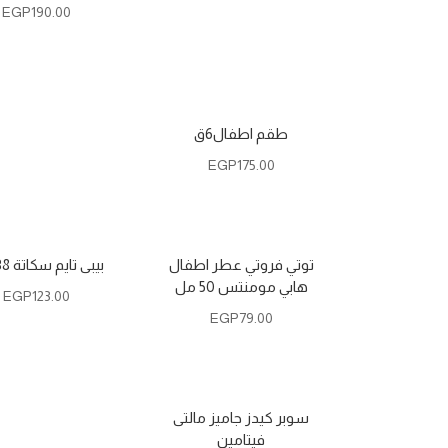
EGP
190.00
طقم اطفال6ق
EGP
175.00
توتي فروتي عطر اطفال
بيبى تايم سكاتة BT138
هابي مومنتس 50 مل
EGP
123.00
EGP
79.00
سوبر كيدز جاميز مالتى
فيتامين