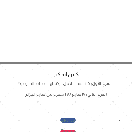
كلين آند كير
الفرع الأول:
١٢٥ امتداد الأمل – كمباوند ضباط الشرطة
الفرع الثاني:
١٧ شارع ٢٨٨ متفرع من شارع الجزائر
Follow
Follow