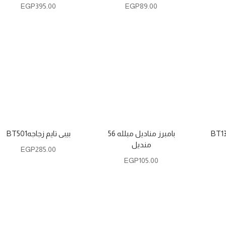
EGP
395.00
EGP
89.00
بامبرز مناديل مبلله 56
بيبى تايم زجاجهBT501
منديل
EGP
285.00
EGP
105.00