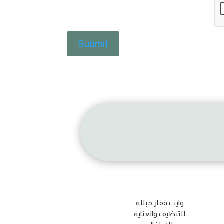
وايت قفاز مبلله
للتنظيف والعناية