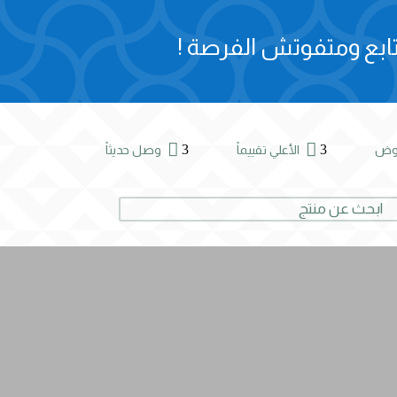
ابع ومتفوتش الفرصة !


3
3
روض
الأعلي تقييماً
وصل حديثاً