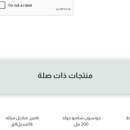
منتجات ذات صلة
اط
جونسون شامبو جولد
بامبرز مناديل مبلله
200 مل
56منديل4ق