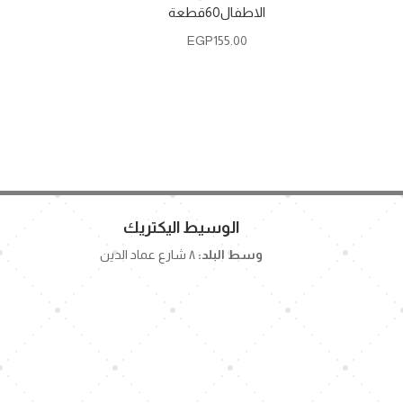
الاطفال60قطعة
EGP
155.00
الوسيط اليكتريك
وسط البلد:
٨ شارع عماد الدين