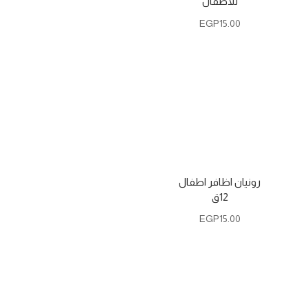
للاطفال
EGP
15.00
رونيان اظافر اطفال
12ق
EGP
15.00