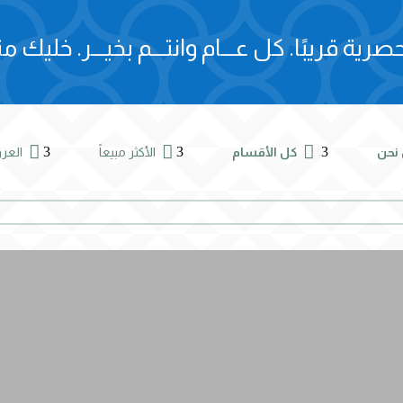
صرية قريبًا.
كل عـــام وانتـــم بخيـــر.
خليك مت



3
3
3
نحن
كل الأقسام
الأكثر مبيعاً
الع