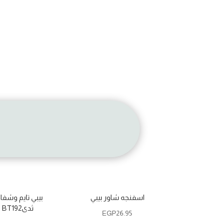
اسفنجه شاور بيبي
بيبي تايم وشف
ثدىBT192
EGP
26.95