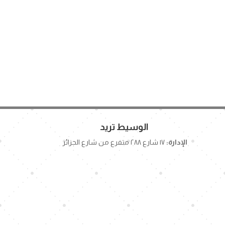
الوسيط تريد
الإدارة:
١٧ شارع ٢٨٨ متفرع من شارع الجزائر