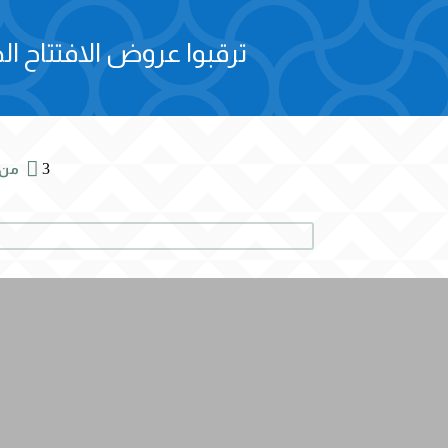
ترقبوا عروض الافتتاح الح

3
من 