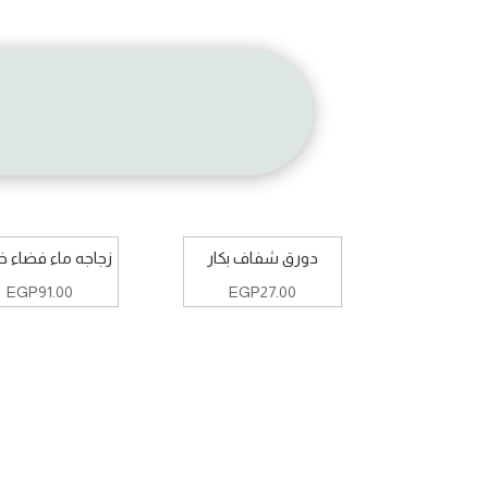
دورق شفاف بكار
زجاجه ماء فضاء خ
EGP
91.00
EGP
27.00