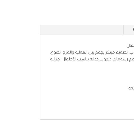
لك مع زمزمية ماء 2 دورج دبدوب، تصميم مبتكر يجمع بين العملية والمرح. تحتوي
 مع رسومات دبدوب جذابة تناسب الأطفال. مثالية
مة