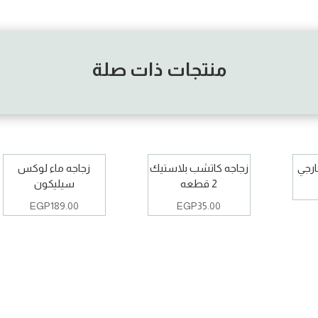
منتجات ذات صلة
ارجي
زجاجه كاتشب بلاستيك
زجاجه ماء لوكس
2 قطعه
سيليكون
EGP
189.00
EGP
35.00