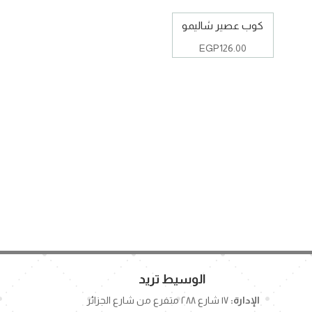
كوب عصير شاليمو
EGP
126.00
الوسيط تريد
الإدارة:
١٧ شارع ٢٨٨ متفرع من شارع الجزائر