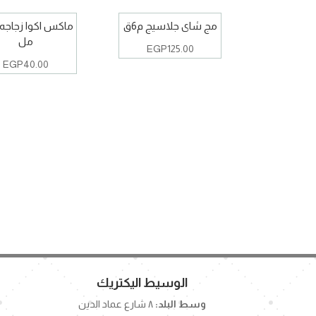
مج شاى جلاسيج م6ق
مل
EGP
125.00
EGP
40.00
الوسيط اليكتريك
وسط البلد:
٨ شارع عماد الدين