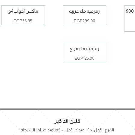
ماكس اكوا زجاجه 900
زمزمية ماء عربيه
ماكس اكواب4ق
EGP
36.95
EGP
299.00
زمزمية ماء مربع
EGP
125.00
كلين آند كير
الفرع الأول:
١٢٥ امتداد الأمل – كمباوند ضباط الشرطة