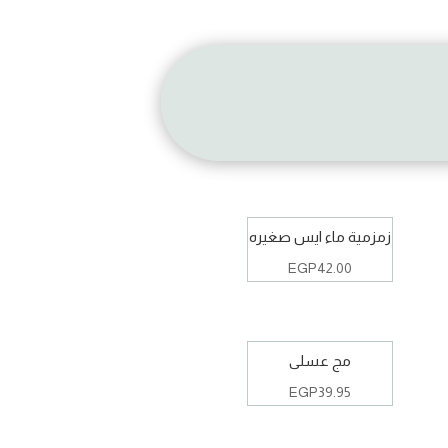
زمزمية ماء ايس صغيره
EGP
42.00
مج عسلى
EGP
39.95