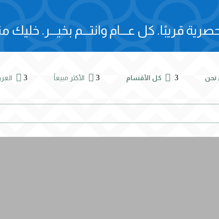
صرية قريبًا.
كل عـــام وانتـــم بخيـــر.
خليك مت



3
3
3
نحن
كل الأقسام
الأكثر مبيعاً
الع