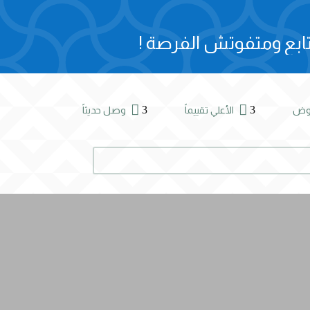
ابع ومتفوتش الفرصة !


3
3
روض
الأعلي تقييماً
وصل حديثاً