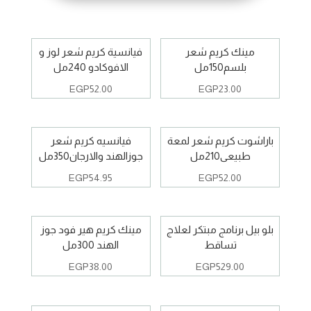
مينك كريم شعر
فيانسية كريم شعر لوز و
بلسم150مل
الافوكادو 240مل
EGP
52.00
EGP
23.00
باراشوت كريم شعر لمعة
فيانسيه كريم شعر
طبيعى210مل
جوزالهند والارجان350مل
EGP
54.95
EGP
52.00
بلو بيل برنامج مبتكر لعلاج
مينك كريم هير فود جوز
تساقط
الهند 300مل
EGP
38.00
EGP
529.00