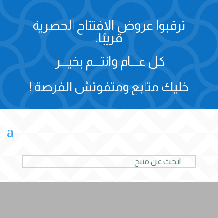
ترقبوا عروض الافتتاح الحصرية
قريبًا.
كل عـــام وانتـــم بخيـــر.
خليك متابع ومتفوتش الفرصة !
a