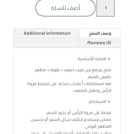
ذاهير
أضف للسلة
اديكت
نوبو
بودره
شعر
وصف المنتج
Additional information
اعشاب
للشعر250مل
Reviews (0)
quantity
🔹 الفكرة الأساسية:
منتج بيجمع بين تثبيت خفيف + تقوية + مظهر
طبيعي للشعر
فيه مستخلصات أعشاب تساعد على تنشيط فروة
الرأس وتقليل الضعف
🔹 الاستخدام:
بيتحط على فروة الرأس أو جذور الشعر
ممكن يتستخدم لتكثيف شكل الشعر أو تحسين
المظهر اليومي
مناسب قبل التصفيف أو بعد الغسيل على شعر