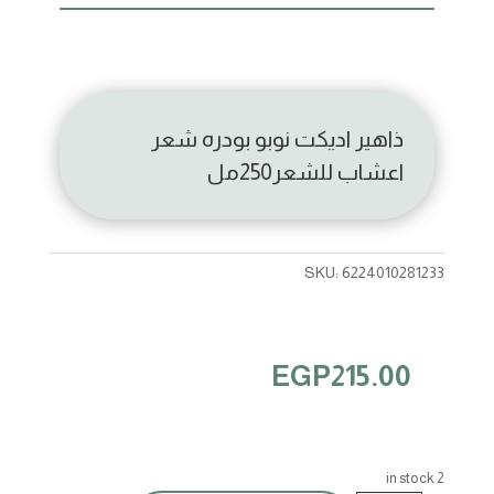
ذاهير اديكت نوبو بودره شعر
اعشاب للشعر250مل
SKU:
6224010281233
EGP
215.00
2 in stock