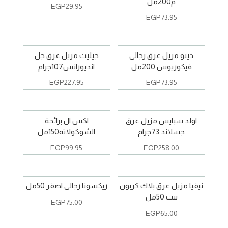
م200مل
EGP
29.95
EGP
73.95
ديتو مزيل عرق رجالى
جيليت مزيل عرق جل
فيكوريوس 200مل
انديورانس107جرام
EGP
227.95
EGP
73.95
اولد سبايس مزيل عرق
اكس ال برائحة
جسلاند 73جرام
الشوكولاته150مل
EGP
99.95
EGP
258.00
نيفيا مزيل عرق بلاك كربون
ريكسونا رجالى اصفر 50مل
بيت 50مل
EGP
75.00
EGP
65.00