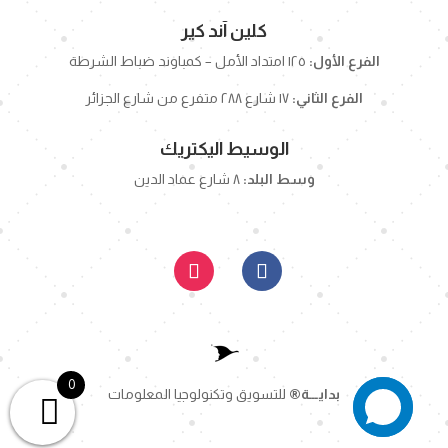
كلين آند كير
الفرع الأول:
١٢٥ امتداد الأمل – كمباوند ضباط الشرطة
الفرع الثاني:
١٧ شارع ٢٨٨ متفرع من شارع الجزائر
الوسيط اليكتريك
وسط البلد:
٨ شارع عماد الدين
0
بدايـــة
®
للتسويق وتكنولوجيا المعلومات