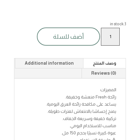
3 in stock
دراكون
أضف للسلة
مزيل
عرق
وايتنينغ
فريش
وصف المنتج
Additional information
150
مل
Reviews (0)
quantity
المميزات
رائحة Fresh منعشة وخفيفة.
يساعد على مكافحة رائحة العرق اليومية.
يمنح إحساسًا بالانتعاش لفترات طويلة.
تركيبة خفيفة وسريعة الجفاف.
مناسب للاستخدام اليومي.
عبوة كبيرة نسبيًا بحجم 150 مل.