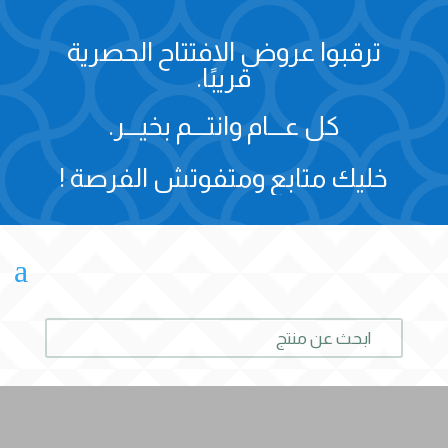
ترقبوا عروض الافتتاح الحصرية
قريبًا.
كل عـــام وانتـــم بخيـــر.
خليك متابع ومتفوتش الفرصة !
a