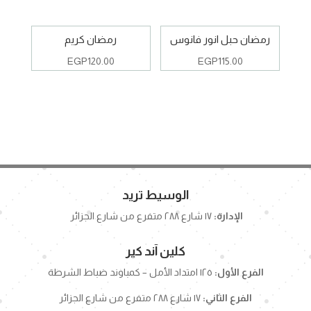
رمضان حبل انور فانوس
رمضان كريم
EGP
120.00
EGP
115.00
الوسيط تريد
الإدارة:
١٧ شارع ٢٨٨ متفرع من شارع الجزائر
كلين آند كير
الفرع الأول:
١٢٥ امتداد الأمل – كمباوند ضباط الشرطة
الفرع الثاني:
١٧ شارع ٢٨٨ متفرع من شارع الجزائر