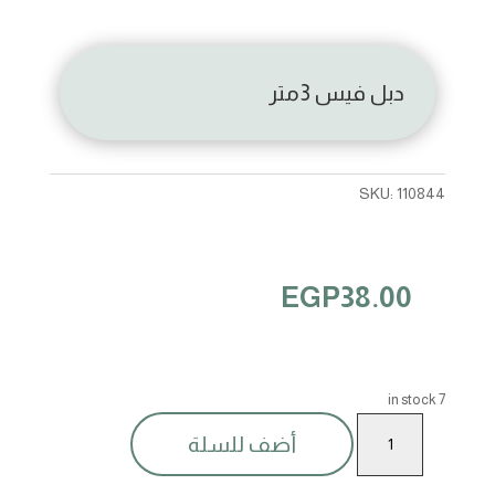
دبل فيس 3متر
SKU:
110844
EGP
38.00
7 in stock
دبل
أضف للسلة
فيس
3متر
quantity