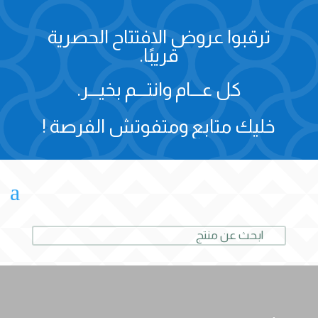
ترقبوا عروض الافتتاح الحصرية
قريبًا.
كل عـــام وانتـــم بخيـــر.
خليك متابع ومتفوتش الفرصة !
a