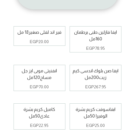
ايفا فازلين طبى برطمان
فير اند لفلى صغير18 مل
160مل
EGP
20.00
EGP
78.95
ايفا صن بلوك اندسى كيم
انفنيتى موبى ايز جل
زيت200مل
مساج120مل
EGP
70.00
EGP
267.95
ابفاسوفت كريم بشرة
كاميل كريم بشرة
الوفيرا 50مل
عادى50مل
EGP
22.95
EGP
25.00