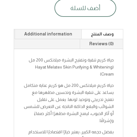
أضف للسلة
حياة
كريم
تنقية
وتفتيح
وصف المنتج
Additional information
البشرة
ميلاتكس200مل
Reviews (0)
quantity
حياة كريم تنقية وتفتيح البشرة ميلاتكس 200 مل
(Hayat Melatex Skin Purifying & Whitening
Cream)
حياة كريم ميلاتكس 200 مل هو كريم عناية متكامل
يساعد على تنقية البشرة وتحسين مظهرها مع
تفتيح تدريجي وتوحيد لونها. يعمل على تقليل
الشوائب والبقع الداكنة الناتجة عن التعرض للشمس
أو آثار الحبوب، ليمنح البشرة مظهرًا أكثر صفاءً
وإشراقًا.
بفضل حجمه الكبير، يعتبر خيارًا اقتصاديًا للاستخدام