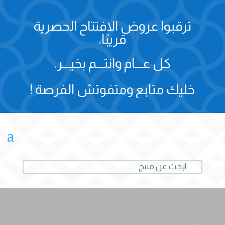
ترقبوا عروض الافتتاح الحصرية
قريبًا.
كل عـــام وانتـــم بخيـــر.
خليك متابع ومتفوتش الفرصة !
a