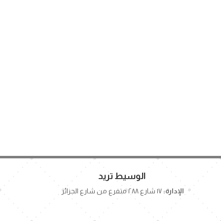
الوسيط تريد
الإدارة:
١٧ شارع ٢٨٨ متفرع من شارع الجزائر