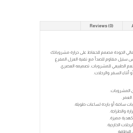
Reviews (0)
 800 مل هو ترمس عالي الجودة مصمم للحفاظ على حرارة مشروباتك
لس ستيل مقاوم للصدأ مع تقنية العزل المفرغ
لى الطعم الطبيعي للمشروبات. تصميمه العصري
و أثناء السفر والرحلات.
لعمر.
رة والطزاجة.
كهدية مميزة.
حلات الخارجية.
النظافة