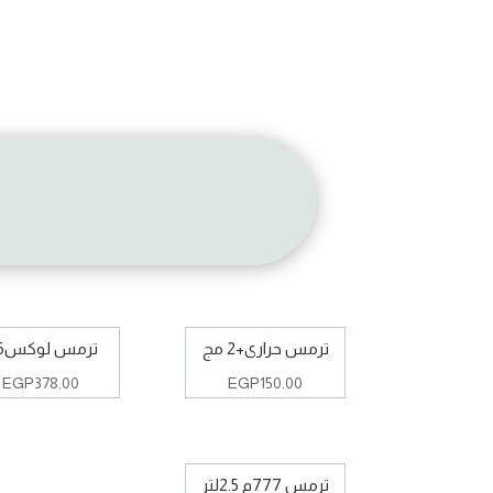
ترمس حرارى+2 مج
ترمس لوكس316
EGP
378.00
EGP
150.00
ترمس 777م 2.5لتر