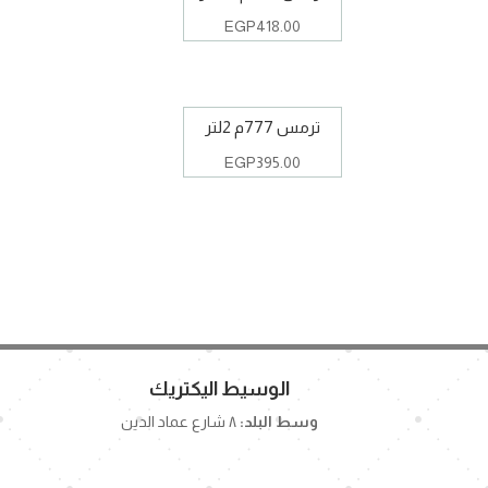
EGP
418.00
ترمس 777م 2لتر
EGP
395.00
الوسيط اليكتريك
وسط البلد:
٨ شارع عماد الدين