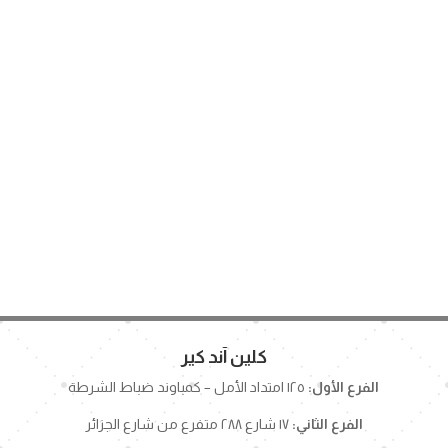
كلين آند كير
الفرع الأول:
١٢٥ امتداد الأمل – كمباوند ضباط الشرطة
الفرع الثاني:
١٧ شارع ٢٨٨ متفرع من شارع الجزائر