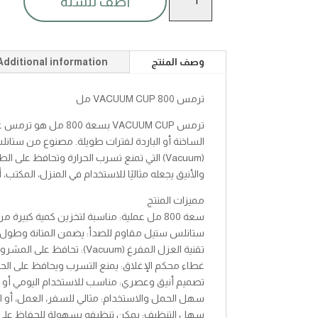
أضف للسلة
فيكم
كاب
م800مل
quantity
وصف المنتج
Additional information
ترمس VACUUM CUP 800 مل
ترمس VACUUM CUP بسعة
الساخنة أو الباردة لفترات طويلة. مصنوع من ستان
(Vacuum) التي تمنع تسرب الحرارة وتحافظ ع
والأنيق يجعله مثاليًا للاستخدام في المنزل، المكتب، أ
مميزات المنتج
سعة 800 مل عملية: مناسبة لتخزين كمية كبيرة من المشروبات.
ستانلس ستيل مقاوم للصدأ: يضمن المتانة وطول ا
تقنية العزل المفرغ (Vacuum): تحافظ على المشروبات ساخنة أو باردة لساعات طويلة.
غطاء محكم الإغلاق: يمنع التسرب ويحافظ على الحرا
تصميم أنيق وعصري: مناسب للاستخدام اليومي أو 
سهل الحمل والاستخدام: مثالي للسفر، العمل، أو الر
سهل التنظيف: يمكن تنظيفه بسهولة للحفاظ على 