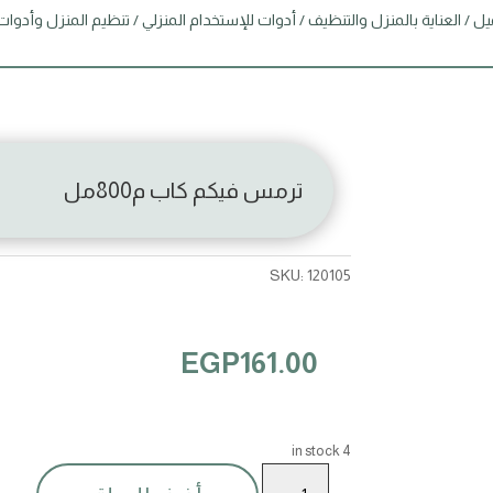
يل
/
العناية بالمنزل والتنظيف
/
أدوات للإستخدام المنزلي
/
تنظيم المنزل وأدوات
ترمس فيكم كاب م800مل
SKU:
120105
EGP
161.00
4 in stock
ترمس