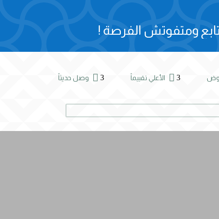
ابع ومتفوتش الفرصة !


3
3
روض
الأعلي تقييماً
وصل حديثاً