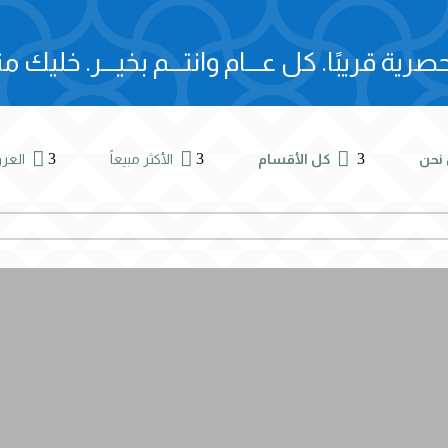
صرية قريبًا.
كل عـــام وانتـــم بخيـــر.
خليك مت



3
3
3
نحن
كل الأقسام
الأكثر مبيعاً
الع