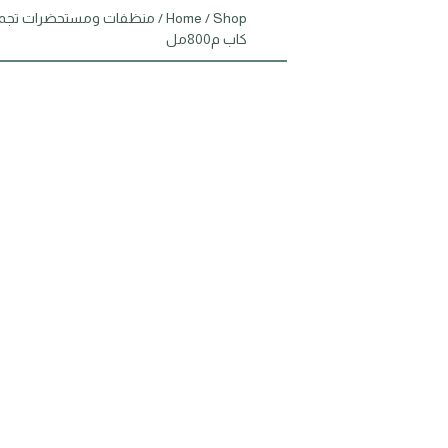
Shop
/
Home
/
منظفات ومستحضرات تجم
كاب م800مل