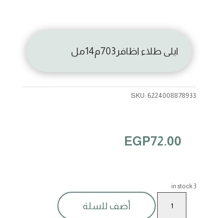
ايلى طلاء اظافر703م14مل
SKU:
6224008878933
EGP
72.00
3 in stock
ايلى
أضف للسلة
طلاء
اظافر703م14مل