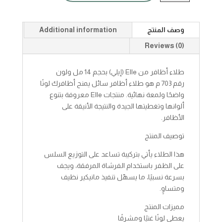
quantity
وصف المنتج
Additional information
Reviews (0)
طلاء أظافر من Elle (إيلي) بحجم 14 مل ولون
رقم 703 م هو طلاء أظافر سائل يمنح أظافرك لونًا
واضحًا ولمعة نهائية. منتجات Elle معروفة بتنوع
ألوانها وتغطيتها الجيدة والنتيجة الأنيقة على
الأظافر.
توصيف المنتج
هذا الطلاء يأتي بتركيبة تساعد على التوزيع السلس
على الظفر باستخدام الفرشاة المرفقة، ويجف
بسرعة نسبيًا، ما يسهّل تنفيذ مانيكير نظيف
ومتساوٍ.
مميزات المنتج
يعطي لونًا غنيًا ومشرقًا