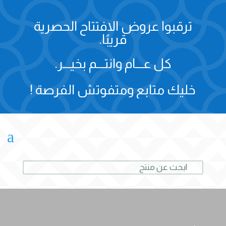
ترقبوا عروض الافتتاح الحصرية
قريبًا.
كل عـــام وانتـــم بخيـــر.
خليك متابع ومتفوتش الفرصة !
a