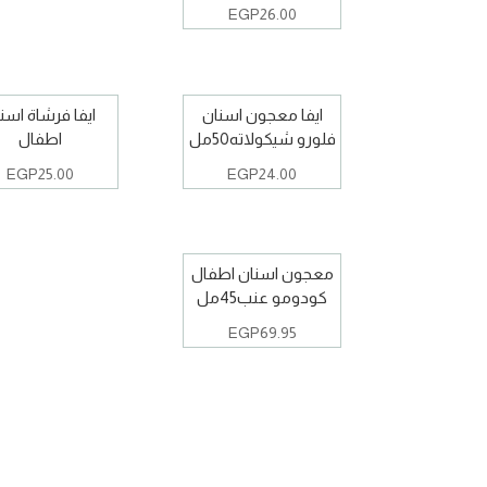
EGP
26.00
ايفا معجون اسنان
ايفا فرشاة اسن
فلورو شيكولاته50مل
اطفال
EGP
25.00
EGP
24.00
معجون اسنان اطفال
كودومو عنب45مل
EGP
69.95