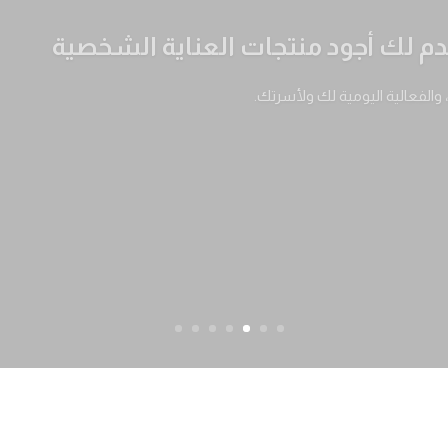
ات نثق في جودتها
ميقة ولمعان يدوم.