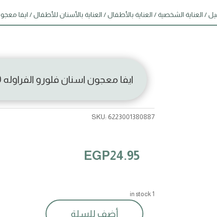
يل
/
العناية الشخصية
/
العناية بالأطفال
/
العناية بالأسنان للأطفال
/ ايفا معجون 
ايفا معجون اسنان فلورو الفراوله 50مل
SKU:
6223001380887
EGP
24.95
1 in stock
أضف للسلة