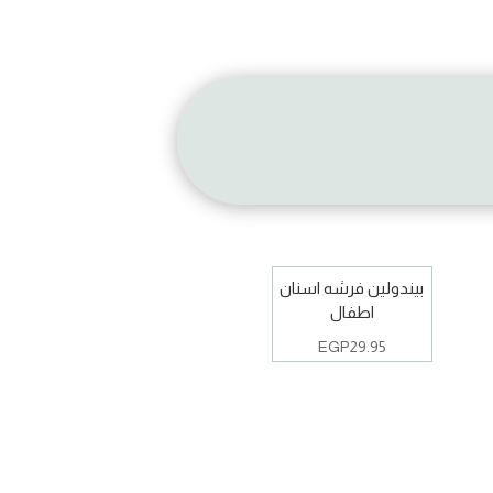
بيندولين فرشه اسنان
اطفال
EGP
29.95