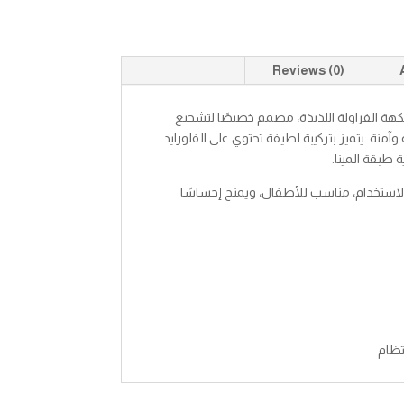
Reviews (0)
ورو (Eva Fluoro) للأطفال بنكهة الفراولة اللذيذة، مصمم خصيصًا لتشجيع
منة. يتميز بتركيبة لطيفة تحتوي على الفلورايد
طبقة المينا.
اعم سهل الاستخدام، مناسب للأطفال، ويمنح إحساسًا
تظام