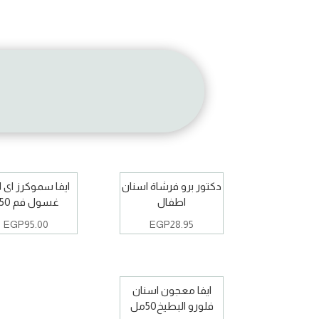
دكتور برو فرشاة اسنان
ايفا سموكرز اى ل
اطفال
غسول فم 250
EGP
95.00
EGP
28.95
ايفا معجون اسنان
فلورو البطيخ50مل