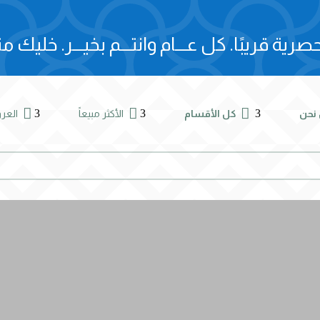
صرية قريبًا.
كل عـــام وانتـــم بخيـــر.
خليك مت



3
3
3
نحن
كل الأقسام
الأكثر مبيعاً
الع