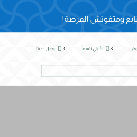
ابع ومتفوتش الفرصة !


3
3
روض
الأعلي تقييماً
وصل حديثاً