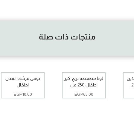
منتجات ذات صلة
اين
لونا مضمضه تري-كير
تومى فرشاة اسنان
اطفال 250 مل
اطفال
EGP
10.00
EGP
65.00