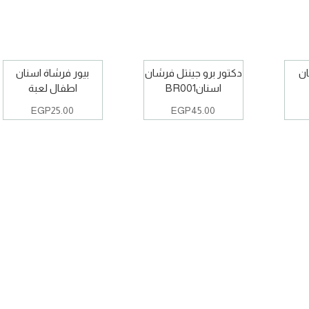
ان
دكتور برو جينتل فرشان
بيور فرشاة اسنان
اسنانBR001
اطفال لعبة
EGP
25.00
EGP
45.00