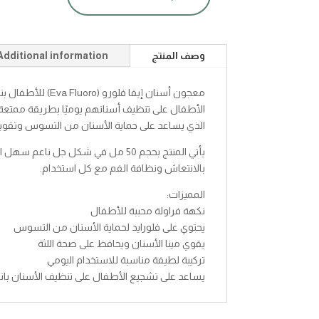
ايفا
معجون
اسنان
فلورو
وصف المنتج
Additional information
الفراوله
50مل
quantity
معجون أسنان إيفا فل
الأطفال على تنظيف أسنانهم يوميًا بطريقة ممتعة وآ
الذي يساعد على حماية الأسنان من التسوس وتقوية 
يأتي المنتج بحجم 50 مل في شكل جل ن
بالانتعاش ونظافة الفم مع كل استخدام.
المميزات:
نكهة فراولة محببة للأطفال
يحتوي على فلورايد لحماية الأسنان من التسوس
يقوي مينا الأسنان ويحافظ على صحة اللثة
تركيبة لطيفة مناسبة للاستخدام اليومي
يساعد على تشجيع الأطفال على تنظيف الأسنان بان