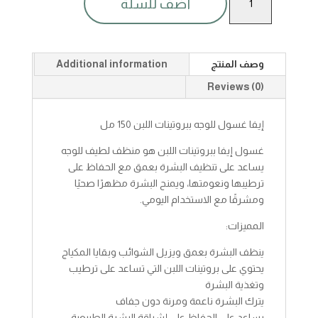
أضف للسلة
غسول
للوجه
ببروتنيات
اللبن
وصف المنتج
Additional information
150مل
quantity
Reviews (0)
إيفا غسول للوجه ببروتينات اللبن 150 مل
غسول إيفا ببروتينات اللبن هو منظف لطيف للوجه
يساعد على تنظيف البشرة بعمق مع الحفاظ على
ترطيبها ونعومتها، ويمنح البشرة مظهرًا صحيًا
ومشرقًا مع الاستخدام اليومي.
المميزات:
ينظف البشرة بعمق ويزيل الشوائب وبقايا المكياج
يحتوي على بروتينات اللبن التي تساعد على ترطيب
وتغذية البشرة
يترك البشرة ناعمة ومرنة دون جفاف
يساعد على الحفاظ على إشراقة البشرة الطبيعية