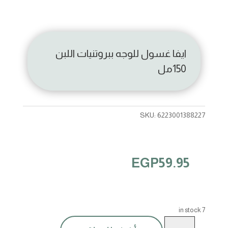
ايفا غسول للوجه ببروتنيات اللبن
150مل
SKU:
6223001388227
EGP
59.95
7 in stock
ايفا