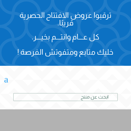
ترقبوا عروض الافتتاح الحصرية
قريبًا.
كل عـــام وانتـــم بخيـــر.
خليك متابع ومتفوتش الفرصة !
a