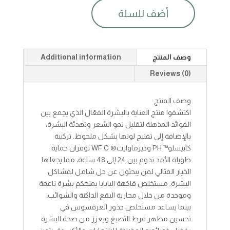
أضف للسلة
التيس
سوا
رول
اون
وصف المنتج
Additional information
لتوحيد
بشره
Reviews (0)
مؤخر
50مل
وصف المنتج
quantity
اكتشفوا منتج العناية بالبشرة الفعّال الذي يجمع بين
الفوائد المذهلة لتقليل نمو الشعر وتهدئة البشرة،
بالإضافة إلى تفتيح لونها بشكل ملحوظ. تركيبة
كابيسلو™ PH وديرماوايت® WF C توفران حماية
طويلة الأمد تدوم بين 24 إلى 48 ساعة، مما يجعلها
الخيار المثالي لمن يبحثون عن حل شامل لمشاكل
البشرة. مستخلص فاكهة البابايا يمنحكم بشرة ناعمة
وموحدة من خلال محاربة البقع الداكنة والشوائب،
بينما يساعد مستخلص جذور العرقسوس في
تحسين مظهر فرط التصبغ ويعزز من صحة البشرة