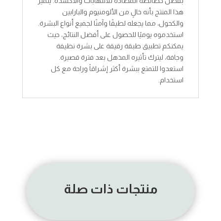
بفضل خصائصه المضادة للالتهابات والأكسدة. يتميز
هذا المنتج بأنه خالٍ من الألومنيوم والبارابين
والكحول، مما يجعله لطيفًا وآمنًا لجميع أنواع البشرة.
استخدموه يوميًا للحصول على أفضل النتائج، حيث
يمكنكم تطبيق طبقة رقيقة على بشرة نظيفة
وجافة، ليترك تأثيره المذهل بعد فترة قصيرة.
استعدوا للتمتع ببشرة أكثر إشراقاً وراحة مع كل
استخدام.
منتجات ذات صلة