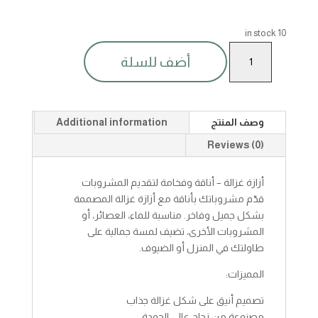
10 in stock
ازازه
أضف للسلة
غزاله
quantity
وصف المنتج
Additional information
Reviews (0)
أزازة غزالة – أناقة وفخامة لتقديم المشروبات
قدّم مشروباتك بأناقة مع أزازة غزالة المصممة
بشكل جميل وفاخر. مناسبة للماء، العصائر، أو
المشروبات الأخرى، تضيف لمسة جمالية على
طاولتك في المنزل أو الضيوف.
المميزات:
تصميم أنيق على شكل غزالة جذاب
مصنوعة من زجاج عالي الجودة