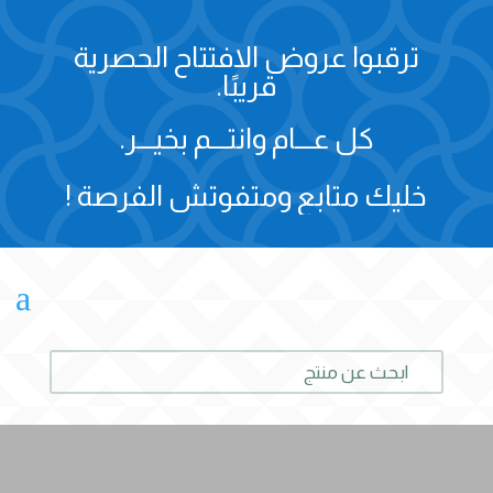
ترقبوا عروض الافتتاح الحصرية
قريبًا.
كل عـــام وانتـــم بخيـــر.
خليك متابع ومتفوتش الفرصة !
a