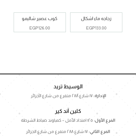
زجاجه ماء اشكال
كوب عصير شاليمو
EGP
126.00
EGP
133.00
الوسيط تريد
الإدارة:
١٧ شارع ٢٨٨ متفرع من شارع الجزائر
كلين آند كير
الفرع الأول:
١٢٥ امتداد الأمل – كمباوند ضباط الشرطة
الفرع الثاني:
١٧ شارع ٢٨٨ متفرع من شارع الجزائر