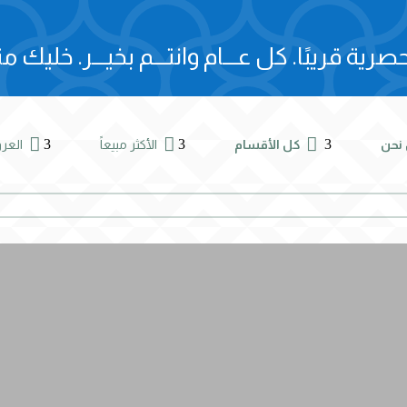
صرية قريبًا.
كل عـــام وانتـــم بخيـــر.
خليك مت



3
3
3
نحن
كل الأقسام
الأكثر مبيعاً
الع