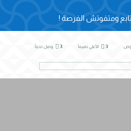
ابع ومتفوتش الفرصة !


3
3
روض
الأعلي تقييماً
وصل حديثاً